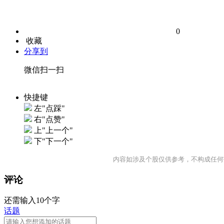
0
收藏
分享到
微信扫一扫
快捷键
左"点踩"
右"点赞"
上"上一个"
下"下一个"
内容如涉及个股仅供参考，不构成任何
评论
还需输入10个字
话题