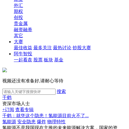
外汇
期权
创投
贵金属
融资融券
其它
大赛
最佳收益
最多关注
最热讨论
炒股大赛
阿牛智投
一起看盘
股票
板块
基金
视频还没有准备好,请耐心等待
搜索
千鹤
资深市场人士
+订阅
查看专辑
千鹤：就凭这个隐患！氢能源目前火不了...
氢能源
安全隐患
爆炸
物理特性
氢能源不是我国现在主推的未来能源解决方案，国家的资