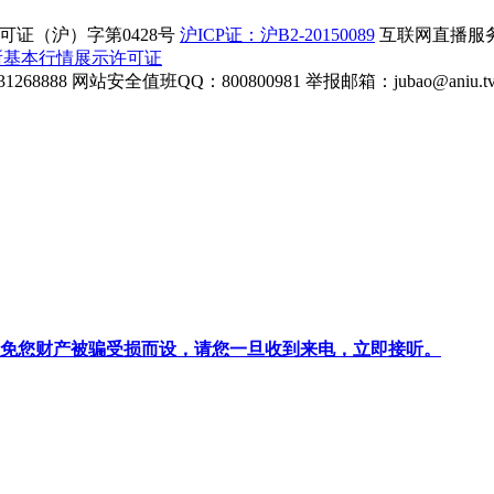
证（沪）字第0428号
沪ICP证：沪B2-20150089
互联网直播服务企
所基本行情展示许可证
268888
网站安全值班QQ：800800981
举报邮箱：
jubao@aniu.t
针对避免您财产被骗受损而设，请您一旦收到来电，立即接听。