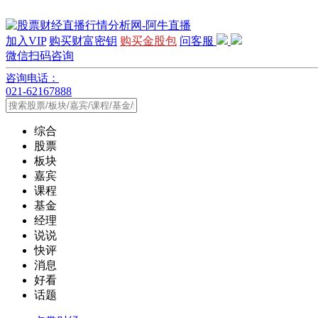
加入VIP
购买财富密钥
购买金股包
问客服
微信扫码咨询
咨询电话：
021-62167888
综合
股票
板块
嘉宾
课程
基金
经理
说说
快评
消息
好看
话题