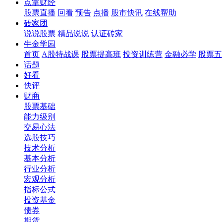
点掌财经
股票直播
回看
预告
点播
股市快讯
在线帮助
砖家团
说说股票
精品说说
认证砖家
牛金学园
首页
A股特战课
股票提高班
投资训练营
金融必学
股票五
话题
好看
快评
财商
股票基础
能力级别
交易心法
选股技巧
技术分析
基本分析
行业分析
宏观分析
指标公式
投资基金
债券
期货