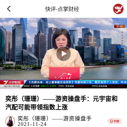
快评-点掌财经
奕彤（珊珊）——游资操盘手：元宇宙和
汽配可能带领指数上涨
奕彤（珊珊）——游资操盘手
2021-11-24