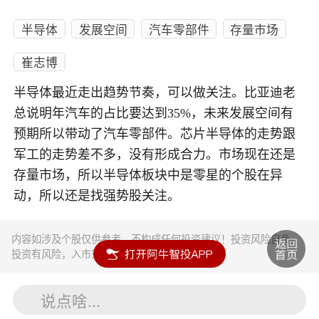
半导体
发展空间
汽车零部件
存量市场
崔志博
半导体最近走出趋势节奏，可以做关注。比亚迪老
总说明年汽车的占比要达到35%，未来发展空间有
预期所以带动了汽车零部件。芯片半导体的走势跟
军工的走势差不多，没有形成合力。市场现在还是
存量市场，所以半导体板块中是零星的个股在异
动，所以还是找强势股关注。
内容如涉及个股仅供参考，不构成任何投资建议！投资风险自负。
投资有风险，入市须谨慎。
说点啥...