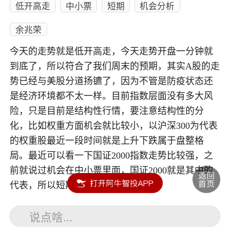
低开高走
中小票
短期
机会分析
余兆荣
今天的走势就是低开高走，今天走势开盘一分钟就
到底了，所以符合了我们周末的预期，其实A股的走
势已经与美股分道扬镳了，因为不管是防疫状态还
是经济环境都不太一样。目前指数层面没有多大风
险，只是目前是结构性行情，要注意结构性的分
化，比如权重方面机会就比较小，以沪深300为代表
的权重股最近一段时间就是上升下跌属于盘整格
局。最近可以看一下国证2000指数走势比较强，之
前就说过机会在中小票里面，国证2000就是其中的
代表，所以短期机会在中小票当中。
说点啥...
内容如涉及个股仅供参考，不构成任何投资建议！投资风险自负。
投资有风险，入市须谨慎。