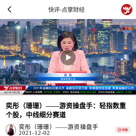
快评-点掌财经
奕彤（珊珊）——游资操盘手：轻指数重
个股，中线细分赛道
奕彤（珊珊）——游资操盘手
2021-12-02