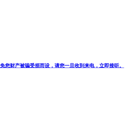
针对避免您财产被骗受损而设，请您一旦收到来电，立即接听。