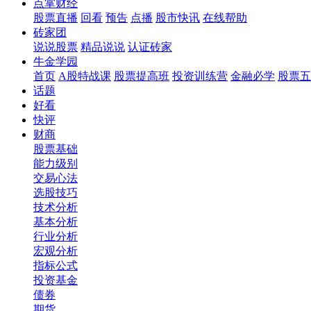
点掌财经
股票直播
回看
预告
点播
股市快讯
在线帮助
砖家团
说说股票
精品说说
认证砖家
牛金学园
首页
A股特战课
股票提高班
投资训练营
金融必学
股票五
话题
好看
快评
财商
股票基础
能力级别
交易心法
选股技巧
技术分析
基本分析
行业分析
宏观分析
指标公式
投资基金
债券
期货