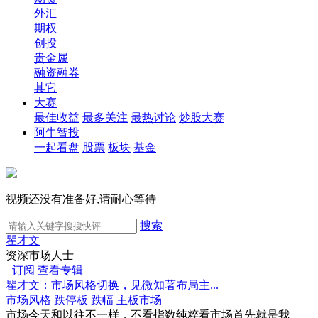
外汇
期权
创投
贵金属
融资融券
其它
大赛
最佳收益
最多关注
最热讨论
炒股大赛
阿牛智投
一起看盘
股票
板块
基金
视频还没有准备好,请耐心等待
搜索
瞿才文
资深市场人士
+订阅
查看专辑
瞿才文：市场风格切换，见微知著布局主...
市场风格
跌停板
跌幅
主板市场
市场今天和以往不一样，不看指数纯粹看市场首先就是我