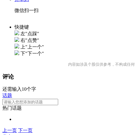
微信扫一扫
快捷键
左"点踩"
右"点赞"
上"上一个"
下"下一个"
内容如涉及个股仅供参考，不构成任何
评论
还需输入10个字
话题
热门话题
上一页
下一页