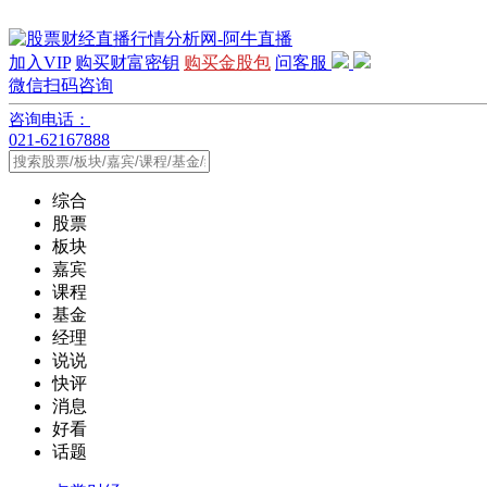
加入VIP
购买财富密钥
购买金股包
问客服
微信扫码咨询
咨询电话：
021-62167888
综合
股票
板块
嘉宾
课程
基金
经理
说说
快评
消息
好看
话题