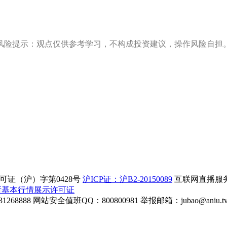
风险提示：观点仅供参考学习，不构成投资建议，操作风险自担
证（沪）字第0428号
沪ICP证：沪B2-20150089
互联网直播服务企
所基本行情展示许可证
268888
网站安全值班QQ：800800981
举报邮箱：
jubao@aniu.t