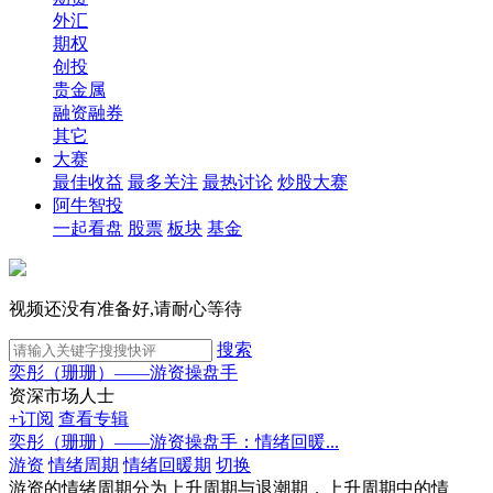
外汇
期权
创投
贵金属
融资融券
其它
大赛
最佳收益
最多关注
最热讨论
炒股大赛
阿牛智投
一起看盘
股票
板块
基金
视频还没有准备好,请耐心等待
搜索
奕彤（珊珊）——游资操盘手
资深市场人士
+订阅
查看专辑
奕彤（珊珊）——游资操盘手：情绪回暖...
游资
情绪周期
情绪回暖期
切换
游资的情绪周期分为上升周期与退潮期，上升周期中的情