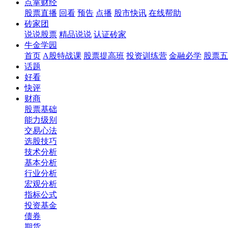
点掌财经
股票直播
回看
预告
点播
股市快讯
在线帮助
砖家团
说说股票
精品说说
认证砖家
牛金学园
首页
A股特战课
股票提高班
投资训练营
金融必学
股票五
话题
好看
快评
财商
股票基础
能力级别
交易心法
选股技巧
技术分析
基本分析
行业分析
宏观分析
指标公式
投资基金
债券
期货