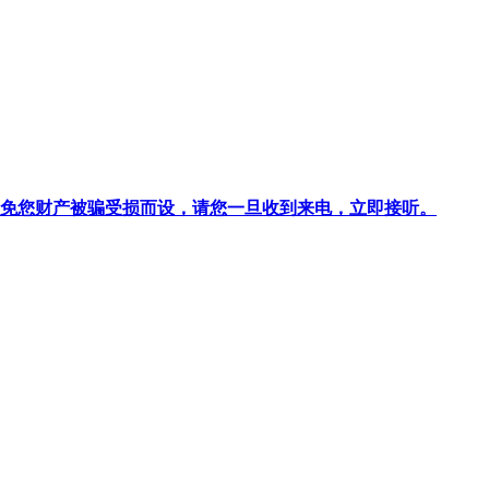
针对避免您财产被骗受损而设，请您一旦收到来电，立即接听。