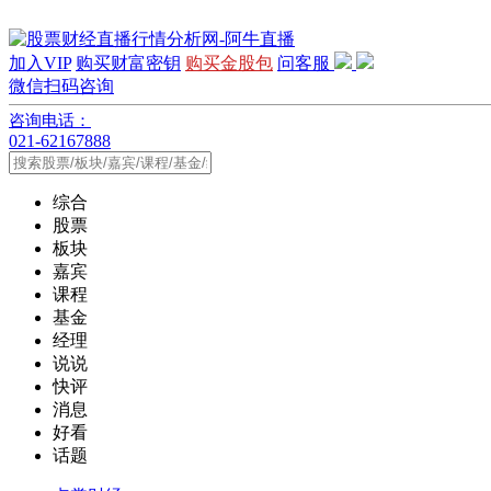
加入VIP
购买财富密钥
购买金股包
问客服
微信扫码咨询
咨询电话：
021-62167888
综合
股票
板块
嘉宾
课程
基金
经理
说说
快评
消息
好看
话题