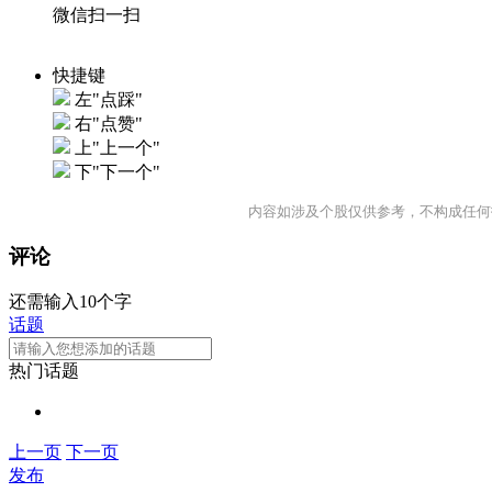
微信扫一扫
快捷键
左"点踩"
右"点赞"
上"上一个"
下"下一个"
内容如涉及个股仅供参考，不构成任何
评论
还需输入10个字
话题
热门话题
上一页
下一页
发布