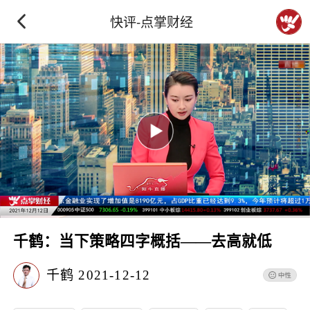
快评-点掌财经
千鹤：当下策略四字概括——去高就低
千鹤
2021-12-12