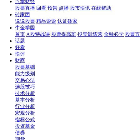
点掌财经
股票直播
回看
预告
点播
股市快讯
在线帮助
砖家团
说说股票
精品说说
认证砖家
牛金学园
首页
A股特战课
股票提高班
投资训练营
金融必学
股票五
话题
好看
快评
财商
股票基础
能力级别
交易心法
选股技巧
技术分析
基本分析
行业分析
宏观分析
指标公式
投资基金
债券
期货