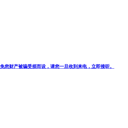
针对避免您财产被骗受损而设，请您一旦收到来电，立即接听。