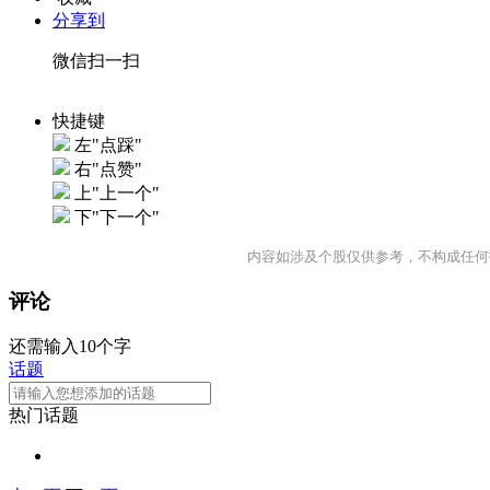
分享到
微信扫一扫
快捷键
左"点踩"
右"点赞"
上"上一个"
下"下一个"
内容如涉及个股仅供参考，不构成任何
评论
还需输入10个字
话题
热门话题