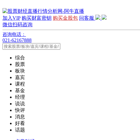
加入VIP
购买财富密钥
购买金股包
问客服
微信扫码咨询
咨询电话：
021-62167888
综合
股票
板块
嘉宾
课程
基金
经理
说说
快评
消息
好看
话题