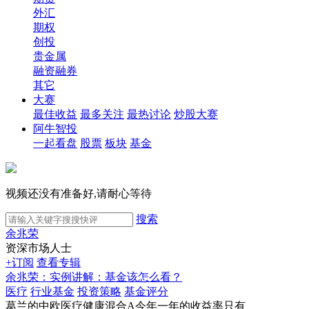
外汇
期权
创投
贵金属
融资融券
其它
大赛
最佳收益
最多关注
最热讨论
炒股大赛
阿牛智投
一起看盘
股票
板块
基金
视频还没有准备好,请耐心等待
搜索
余兆荣
资深市场人士
+订阅
查看专辑
余兆荣：实例讲解：基金该怎么看？
医疗
行业基金
投资策略
基金评分
葛兰的中欧医疗健康混合A今年一年的收益率只有