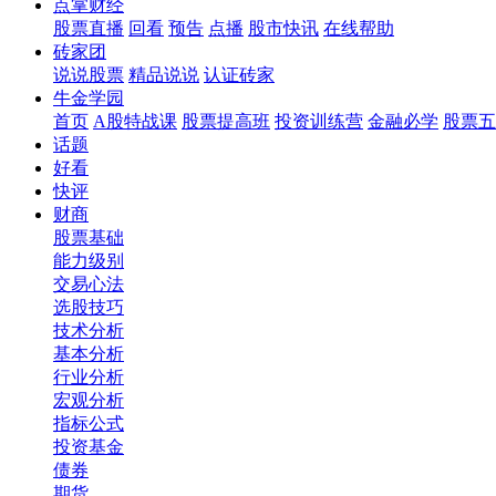
点掌财经
股票直播
回看
预告
点播
股市快讯
在线帮助
砖家团
说说股票
精品说说
认证砖家
牛金学园
首页
A股特战课
股票提高班
投资训练营
金融必学
股票五
话题
好看
快评
财商
股票基础
能力级别
交易心法
选股技巧
技术分析
基本分析
行业分析
宏观分析
指标公式
投资基金
债券
期货