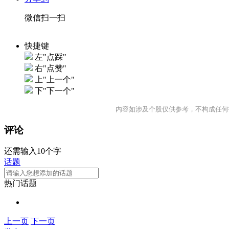
微信扫一扫
快捷键
左"点踩"
右"点赞"
上"上一个"
下"下一个"
内容如涉及个股仅供参考，不构成任何
评论
还需输入10个字
话题
热门话题
上一页
下一页