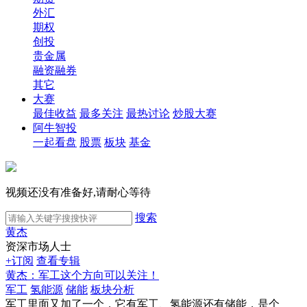
外汇
期权
创投
贵金属
融资融券
其它
大赛
最佳收益
最多关注
最热讨论
炒股大赛
阿牛智投
一起看盘
股票
板块
基金
视频还没有准备好,请耐心等待
搜索
黄杰
资深市场人士
+订阅
查看专辑
黄杰：军工这个方向可以关注！
军工
氢能源
储能
板块分析
军工里面又加了一个，它有军工、氢能源还有储能，是个