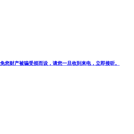
针对避免您财产被骗受损而设，请您一旦收到来电，立即接听。