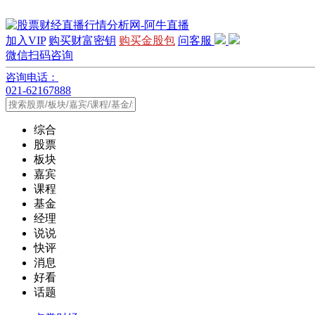
加入VIP
购买财富密钥
购买金股包
问客服
微信扫码咨询
咨询电话：
021-62167888
综合
股票
板块
嘉宾
课程
基金
经理
说说
快评
消息
好看
话题