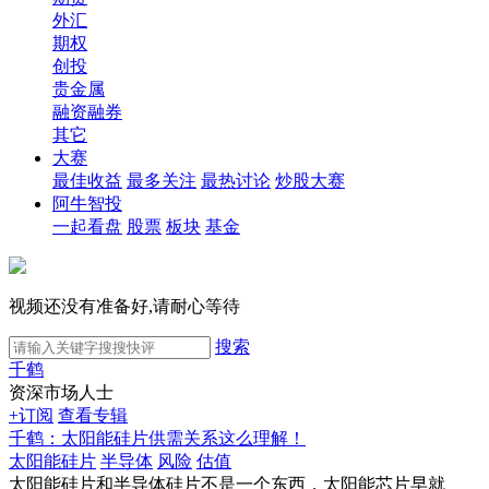
外汇
期权
创投
贵金属
融资融券
其它
大赛
最佳收益
最多关注
最热讨论
炒股大赛
阿牛智投
一起看盘
股票
板块
基金
视频还没有准备好,请耐心等待
搜索
千鹤
资深市场人士
+订阅
查看专辑
千鹤：太阳能硅片供需关系这么理解！
太阳能硅片
半导体
风险
估值
太阳能硅片和半导体硅片不是一个东西，太阳能芯片早就