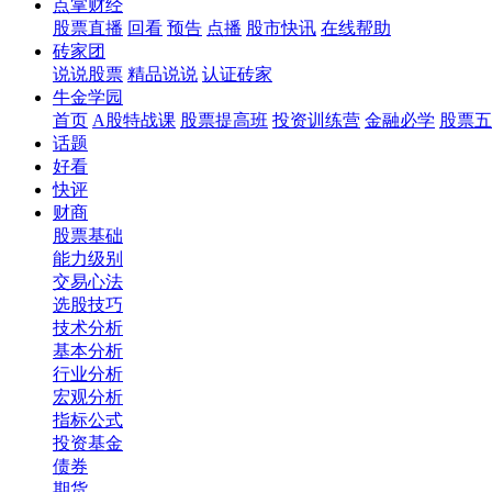
点掌财经
股票直播
回看
预告
点播
股市快讯
在线帮助
砖家团
说说股票
精品说说
认证砖家
牛金学园
首页
A股特战课
股票提高班
投资训练营
金融必学
股票五
话题
好看
快评
财商
股票基础
能力级别
交易心法
选股技巧
技术分析
基本分析
行业分析
宏观分析
指标公式
投资基金
债券
期货