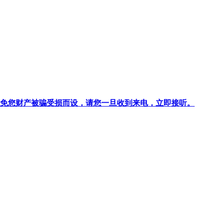
针对避免您财产被骗受损而设，请您一旦收到来电，立即接听。