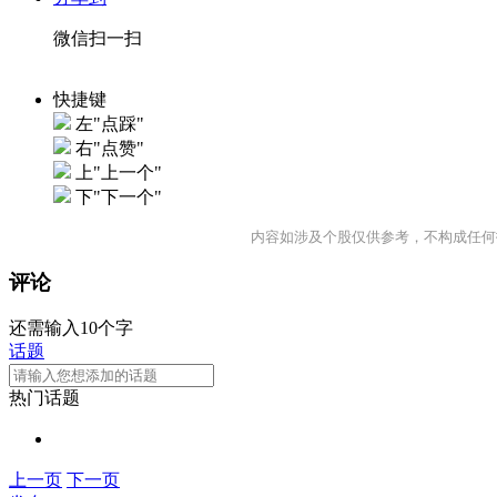
微信扫一扫
快捷键
左"点踩"
右"点赞"
上"上一个"
下"下一个"
内容如涉及个股仅供参考，不构成任何
评论
还需输入10个字
话题
热门话题
上一页
下一页