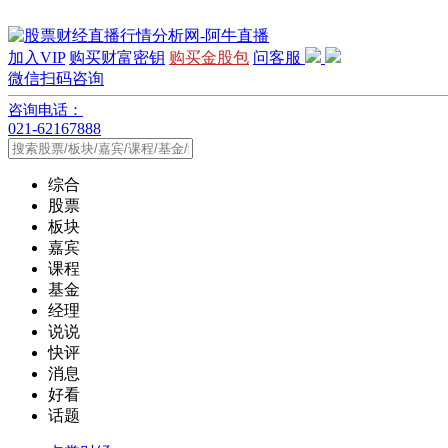
加入VIP
购买财富密钥
购买金股包
问客服
微信扫码咨询
咨询电话：
021-62167888
综合
股票
板块
嘉宾
课程
基金
经理
说说
快评
消息
好看
话题