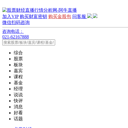
加入VIP
购买财富密钥
购买金股包
问客服
微信扫码咨询
咨询电话：
021-62167888
综合
股票
板块
嘉宾
课程
基金
经理
说说
快评
消息
好看
话题