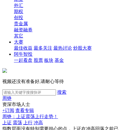
外汇
期权
创投
贵金属
融资融券
其它
大赛
最佳收益
最多关注
最热讨论
炒股大赛
阿牛智投
一起看盘
股票
板块
基金
视频还没有准备好,请耐心等待
搜索
周铮
资深市场人士
+订阅
查看专辑
周铮：上证震荡上行走势！
上证
震荡
上行
冲高
指数层面没有特别需要担心的点，上证在冲高回落之前已