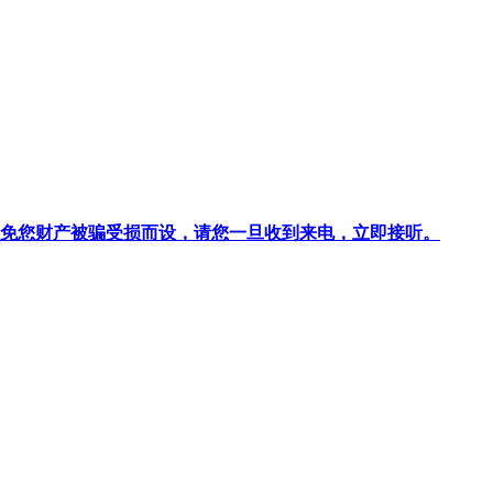
针对避免您财产被骗受损而设，请您一旦收到来电，立即接听。