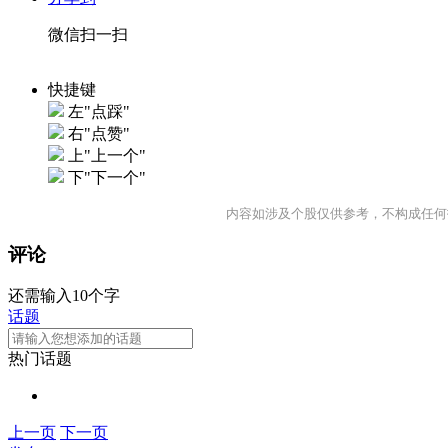
微信扫一扫
快捷键
左"点踩"
右"点赞"
上"上一个"
下"下一个"
内容如涉及个股仅供参考，不构成任何
评论
还需输入10个字
话题
热门话题
上一页
下一页