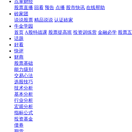
点掌财经
股票直播
回看
预告
点播
股市快讯
在线帮助
砖家团
说说股票
精品说说
认证砖家
牛金学园
首页
A股特战课
股票提高班
投资训练营
金融必学
股票五
话题
好看
快评
财商
股票基础
能力级别
交易心法
选股技巧
技术分析
基本分析
行业分析
宏观分析
指标公式
投资基金
债券
期货