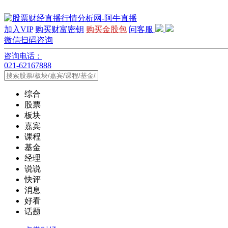
加入VIP
购买财富密钥
购买金股包
问客服
微信扫码咨询
咨询电话：
021-62167888
综合
股票
板块
嘉宾
课程
基金
经理
说说
快评
消息
好看
话题