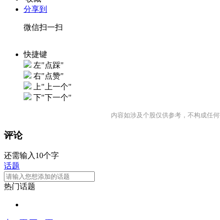
分享到
微信扫一扫
快捷键
左"点踩"
右"点赞"
上"上一个"
下"下一个"
内容如涉及个股仅供参考，不构成任何
评论
还需输入10个字
话题
热门话题