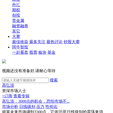
外汇
期权
创投
贵金属
融资融券
其它
大赛
最佳收益
最多关注
最热讨论
炒股大赛
阿牛智投
一起看盘
股票
板块
基金
视频还没有准备好,请耐心等待
搜索
高弘澎
资深市场人士
+订阅
查看专辑
高弘澎：3000点的机会，恐怕市场不...
市场分析
日线级别
压力
性价比
就算未来市场调到3300点，它依旧是日线级别的震荡来消