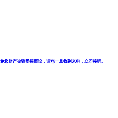
针对避免您财产被骗受损而设，请您一旦收到来电，立即接听。