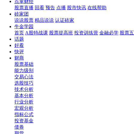
点掌财经
股票直播
回看
预告
点播
股市快讯
在线帮助
砖家团
说说股票
精品说说
认证砖家
牛金学园
首页
A股特战课
股票提高班
投资训练营
金融必学
股票五
话题
好看
快评
财商
股票基础
能力级别
交易心法
选股技巧
技术分析
基本分析
行业分析
宏观分析
指标公式
投资基金
债券
期货