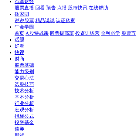
点掌财经
股票直播
回看
预告
点播
股市快讯
在线帮助
砖家团
说说股票
精品说说
认证砖家
牛金学园
首页
A股特战课
股票提高班
投资训练营
金融必学
股票五
话题
好看
快评
财商
股票基础
能力级别
交易心法
选股技巧
技术分析
基本分析
行业分析
宏观分析
指标公式
投资基金
债券
期货