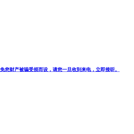
针对避免您财产被骗受损而设，请您一旦收到来电，立即接听。