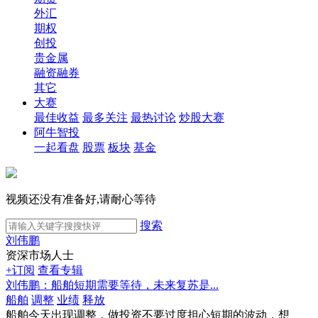
外汇
期权
创投
贵金属
融资融券
其它
大赛
最佳收益
最多关注
最热讨论
炒股大赛
阿牛智投
一起看盘
股票
板块
基金
视频还没有准备好,请耐心等待
搜索
刘伟鹏
资深市场人士
+订阅
查看专辑
刘伟鹏：船舶短期需要等待，未来复苏是...
船舶
调整
业绩
释放
船舶今天出现调整，做投资不要过度担心短期的波动，想