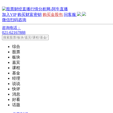
加入VIP
购买财富密钥
购买金股包
问客服
微信扫码咨询
咨询电话：
021-62167888
综合
股票
板块
嘉宾
课程
基金
经理
说说
快评
消息
好看
话题