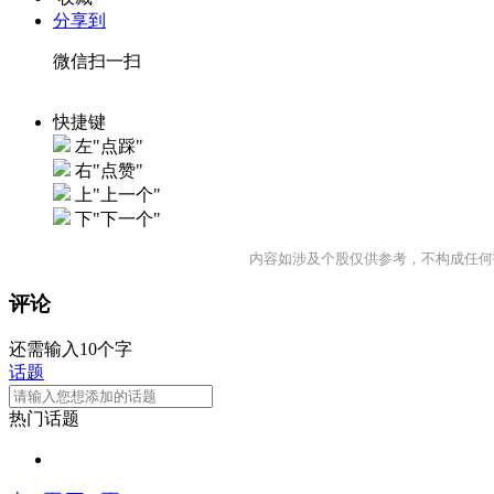
分享到
微信扫一扫
快捷键
左"点踩"
右"点赞"
上"上一个"
下"下一个"
内容如涉及个股仅供参考，不构成任何
评论
还需输入10个字
话题
热门话题