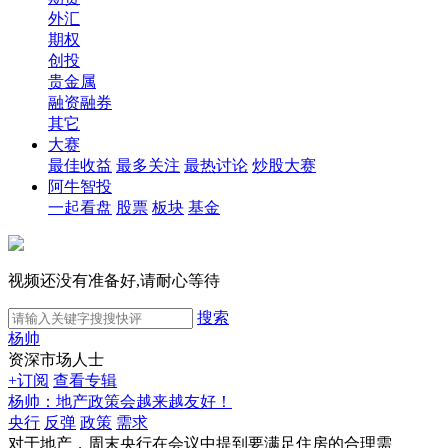
外汇
期权
创投
贵金属
融资融券
其它
大赛
最佳收益
最多关注
最热讨论
炒股大赛
阿牛智投
一起看盘
股票
板块
基金
视频还没有准备好,请耐心等待
搜索
杨帅
资深市场人士
+订阅
查看专辑
杨帅：地产政策会越来越友好！
央行
反弹
政策
需求
对于地产，周末央行在会议中提到要满足住房的合理需