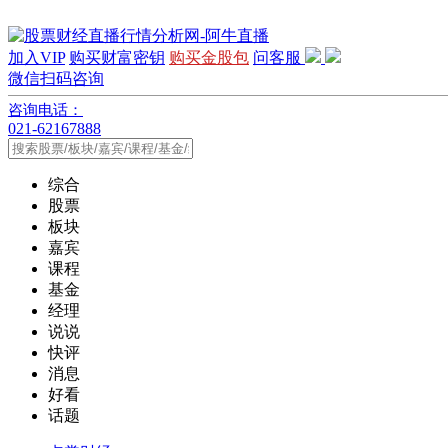
加入VIP
购买财富密钥
购买金股包
问客服
微信扫码咨询
咨询电话：
021-62167888
综合
股票
板块
嘉宾
课程
基金
经理
说说
快评
消息
好看
话题