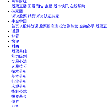
点掌财经
股票直播
回看
预告
点播
股市快讯
在线帮助
砖家团
说说股票
精品说说
认证砖家
牛金学园
首页
A股特战课
股票提高班
投资训练营
金融必学
股票五
话题
好看
快评
财商
股票基础
能力级别
交易心法
选股技巧
技术分析
基本分析
行业分析
宏观分析
指标公式
投资基金
债券
期货