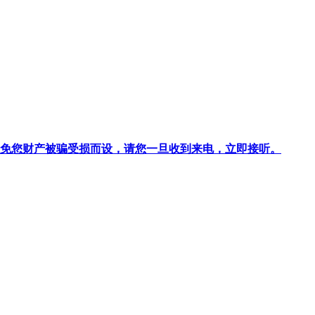
针对避免您财产被骗受损而设，请您一旦收到来电，立即接听。