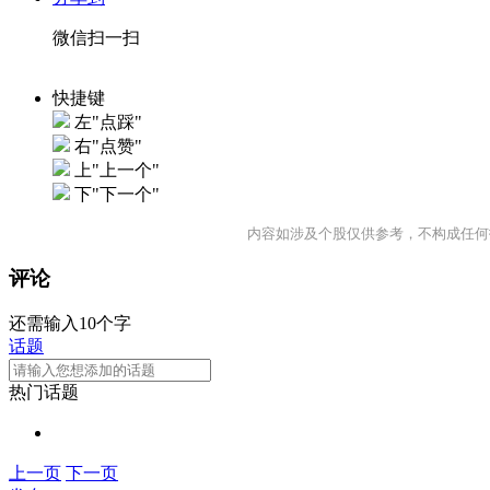
微信扫一扫
快捷键
左"点踩"
右"点赞"
上"上一个"
下"下一个"
内容如涉及个股仅供参考，不构成任何
评论
还需输入10个字
话题
热门话题
上一页
下一页