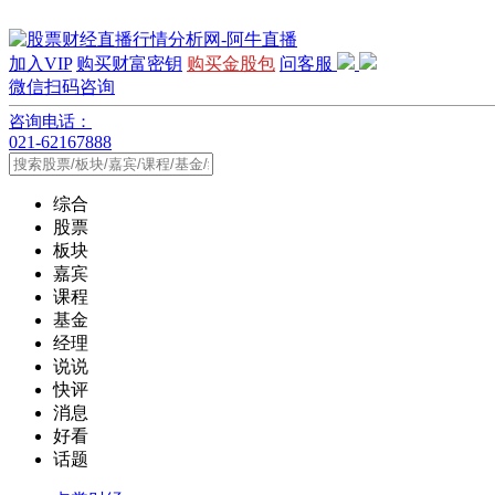
加入VIP
购买财富密钥
购买金股包
问客服
微信扫码咨询
咨询电话：
021-62167888
综合
股票
板块
嘉宾
课程
基金
经理
说说
快评
消息
好看
话题