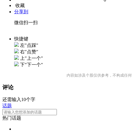
收藏
分享到
微信扫一扫
快捷键
左"点踩"
右"点赞"
上"上一个"
下"下一个"
内容如涉及个股仅供参考，不构成任何
评论
还需输入10个字
话题
热门话题