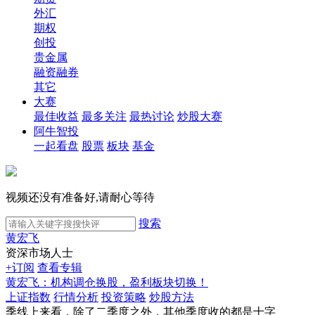
外汇
期权
创投
贵金属
融资融券
其它
大赛
最佳收益
最多关注
最热讨论
炒股大赛
阿牛智投
一起看盘
股票
板块
基金
视频还没有准备好,请耐心等待
搜索
黄宏飞
资深市场人士
+订阅
查看专辑
黄宏飞：机构调仓换股，盈利板块切换！
上证指数
行情分析
投资策略
炒股方法
季线上来看，除了二季度之外，其他季度收的都是十字