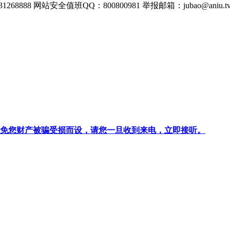
268888
网站安全值班QQ：800800981
举报邮箱：
jubao@aniu.t
针对避免您财产被骗受损而设，请您一旦收到来电，立即接听。