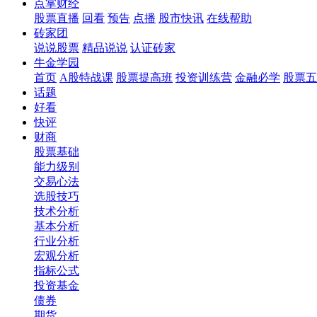
点掌财经
股票直播
回看
预告
点播
股市快讯
在线帮助
砖家团
说说股票
精品说说
认证砖家
牛金学园
首页
A股特战课
股票提高班
投资训练营
金融必学
股票五
话题
好看
快评
财商
股票基础
能力级别
交易心法
选股技巧
技术分析
基本分析
行业分析
宏观分析
指标公式
投资基金
债券
期货