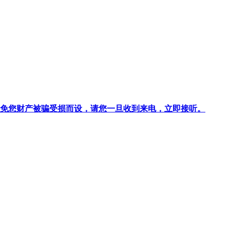
针对避免您财产被骗受损而设，请您一旦收到来电，立即接听。