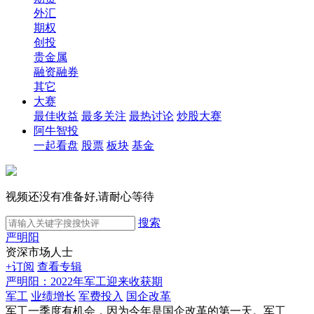
外汇
期权
创投
贵金属
融资融券
其它
大赛
最佳收益
最多关注
最热讨论
炒股大赛
阿牛智投
一起看盘
股票
板块
基金
视频还没有准备好,请耐心等待
搜索
严明阳
资深市场人士
+订阅
查看专辑
严明阳：2022年军工迎来收获期
军工
业绩增长
军费投入
国企改革
军工一季度有机会，因为今年是国企改革的第一天。军工