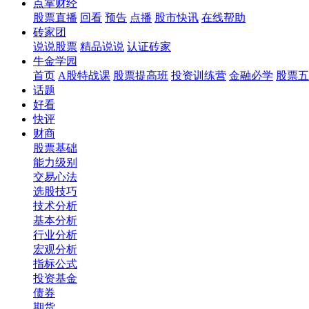
点掌财经
股票直播
回看
预告
点播
股市快讯
在线帮助
砖家团
说说股票
精品说说
认证砖家
牛金学园
首页
A股特战课
股票提高班
投资训练营
金融必学
股票五
话题
好看
快评
财商
股票基础
能力级别
交易心法
选股技巧
技术分析
基本分析
行业分析
宏观分析
指标公式
投资基金
债券
期货