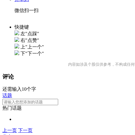
微信扫一扫
快捷键
左"点踩"
右"点赞"
上"上一个"
下"下一个"
内容如涉及个股仅供参考，不构成任何
评论
还需输入10个字
话题
热门话题
上一页
下一页