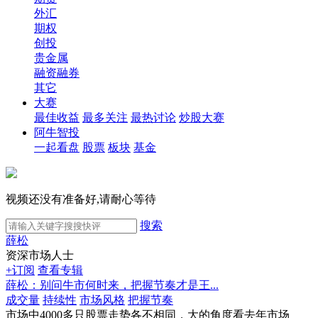
外汇
期权
创投
贵金属
融资融券
其它
大赛
最佳收益
最多关注
最热讨论
炒股大赛
阿牛智投
一起看盘
股票
板块
基金
视频还没有准备好,请耐心等待
搜索
薛松
资深市场人士
+订阅
查看专辑
薛松：别问牛市何时来，把握节奏才是王...
成交量
持续性
市场风格
把握节奏
市场中4000多只股票走势各不相同，大的角度看去年市场