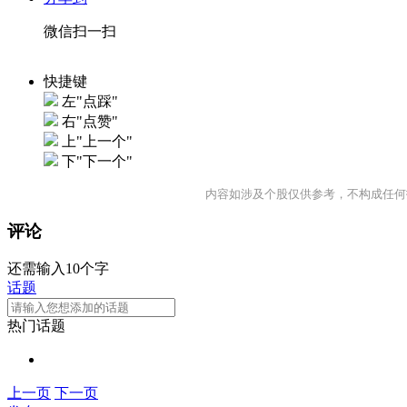
微信扫一扫
快捷键
左"点踩"
右"点赞"
上"上一个"
下"下一个"
内容如涉及个股仅供参考，不构成任何
评论
还需输入10个字
话题
热门话题
上一页
下一页