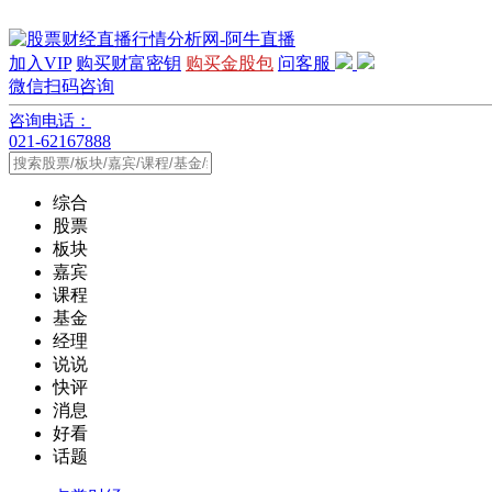
加入VIP
购买财富密钥
购买金股包
问客服
微信扫码咨询
咨询电话：
021-62167888
综合
股票
板块
嘉宾
课程
基金
经理
说说
快评
消息
好看
话题