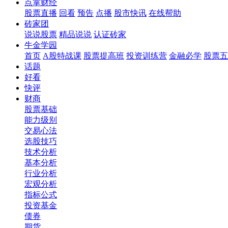
点掌财经
股票直播
回看
预告
点播
股市快讯
在线帮助
砖家团
说说股票
精品说说
认证砖家
牛金学园
首页
A股特战课
股票提高班
投资训练营
金融必学
股票五
话题
好看
快评
财商
股票基础
能力级别
交易心法
选股技巧
技术分析
基本分析
行业分析
宏观分析
指标公式
投资基金
债券
期货