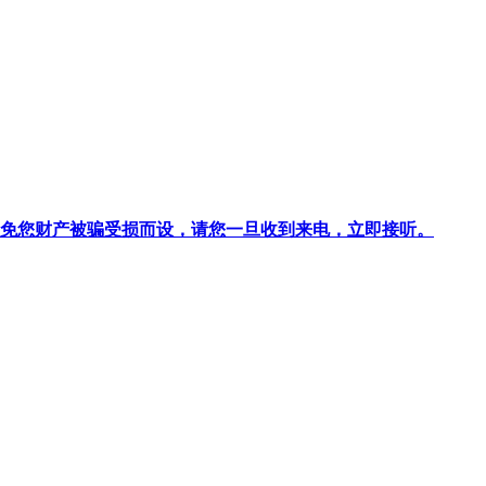
针对避免您财产被骗受损而设，请您一旦收到来电，立即接听。