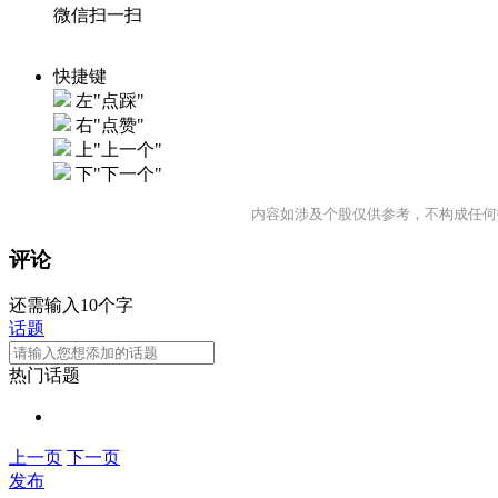
微信扫一扫
快捷键
左"点踩"
右"点赞"
上"上一个"
下"下一个"
内容如涉及个股仅供参考，不构成任何
评论
还需输入10个字
话题
热门话题
上一页
下一页
发布