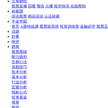
点掌财经
股票直播
回看
预告
点播
股市快讯
在线帮助
砖家团
说说股票
精品说说
认证砖家
牛金学园
首页
A股特战课
股票提高班
投资训练营
金融必学
股票五
话题
好看
快评
财商
股票基础
能力级别
交易心法
选股技巧
技术分析
基本分析
行业分析
宏观分析
指标公式
投资基金
债券
期货