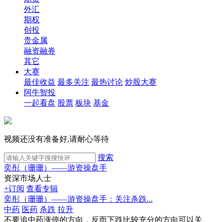
外汇
期权
创投
贵金属
融资融券
其它
大赛
最佳收益
最多关注
最热讨论
炒股大赛
阿牛智投
一起看盘
股票
板块
基金
视频还没有准备好,请耐心等待
搜索
奕彤（珊珊）——游资操盘手
资深市场人士
+订阅
查看专辑
奕彤（珊珊）——游资操盘手：关注杀跌...
中药
医药
杀跌
拉升
不要追中药涨停的方向，反而下跌比较充分的方向可以关