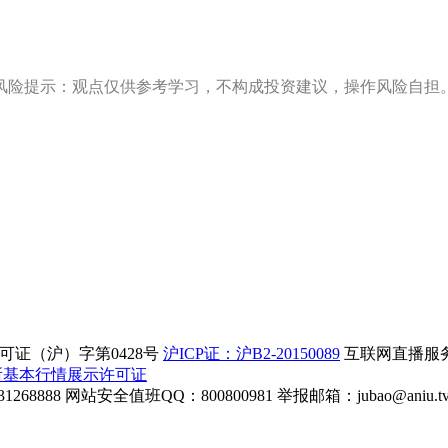
风险提示：观点仅供参考学习，不构成投资建议，操作风险自担
证（沪）字第0428号
沪ICP证：沪B2-20150089
互联网直播服务企
所基本行情展示许可证
268888
网站安全值班QQ：800800981
举报邮箱：
jubao@aniu.t