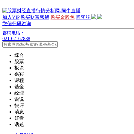
加入VIP
购买财富密钥
购买金股包
问客服
微信扫码咨询
咨询电话：
021-62167888
综合
股票
板块
嘉宾
课程
基金
经理
说说
快评
消息
好看
话题