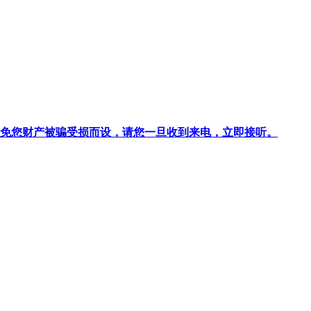
针对避免您财产被骗受损而设，请您一旦收到来电，立即接听。