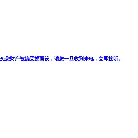
针对避免您财产被骗受损而设，请您一旦收到来电，立即接听。