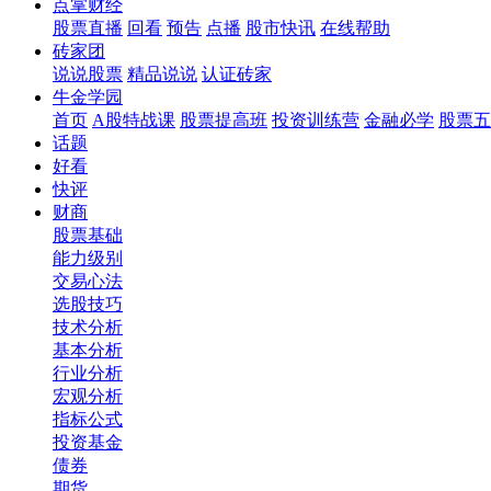
点掌财经
股票直播
回看
预告
点播
股市快讯
在线帮助
砖家团
说说股票
精品说说
认证砖家
牛金学园
首页
A股特战课
股票提高班
投资训练营
金融必学
股票五
话题
好看
快评
财商
股票基础
能力级别
交易心法
选股技巧
技术分析
基本分析
行业分析
宏观分析
指标公式
投资基金
债券
期货