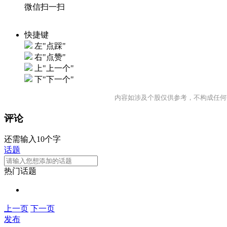
微信扫一扫
快捷键
左"点踩"
右"点赞"
上"上一个"
下"下一个"
内容如涉及个股仅供参考，不构成任何
评论
还需输入10个字
话题
热门话题
上一页
下一页
发布