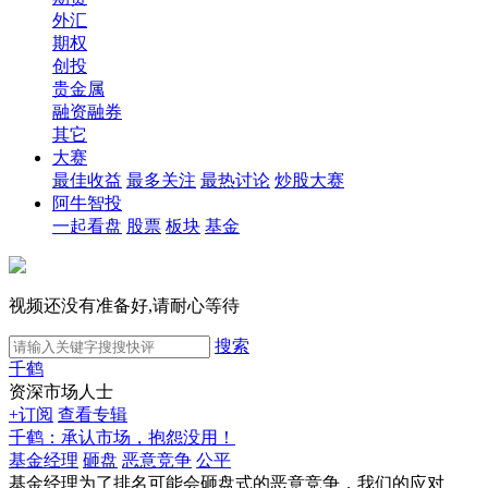
外汇
期权
创投
贵金属
融资融券
其它
大赛
最佳收益
最多关注
最热讨论
炒股大赛
阿牛智投
一起看盘
股票
板块
基金
视频还没有准备好,请耐心等待
搜索
千鹤
资深市场人士
+订阅
查看专辑
千鹤：承认市场，抱怨没用！
基金经理
砸盘
恶意竞争
公平
基金经理为了排名可能会砸盘式的恶意竞争，我们的应对