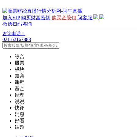
加入VIP
购买财富密钥
购买金股包
问客服
微信扫码咨询
咨询电话：
021-62167888
综合
股票
板块
嘉宾
课程
基金
经理
说说
快评
消息
好看
话题