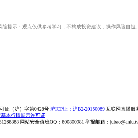
风险提示：观点仅供参考学习，不构成投资建议，操作风险自担
证（沪）字第0428号
沪ICP证：沪B2-20150089
互联网直播服务企
所基本行情展示许可证
268888
网站安全值班QQ：800800981
举报邮箱：
jubao@aniu.t