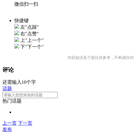
微信扫一扫
快捷键
左"点踩"
右"点赞"
上"上一个"
下"下一个"
内容如涉及个股仅供参考，不构成任何
评论
还需输入10个字
话题
热门话题
上一页
下一页
发布