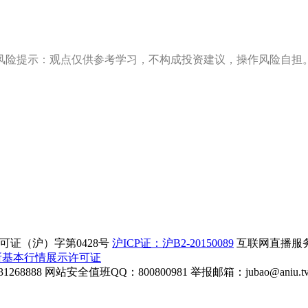
风险提示：观点仅供参考学习，不构成投资建议，操作风险自担
证（沪）字第0428号
沪ICP证：沪B2-20150089
互联网直播服务企
所基本行情展示许可证
268888
网站安全值班QQ：800800981
举报邮箱：
jubao@aniu.t