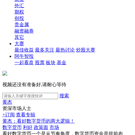
外汇
期权
创投
贵金属
融资融券
其它
大赛
最佳收益
最多关注
最热讨论
炒股大赛
阿牛智投
一起看盘
股票
板块
基金
视频还没有准备好,请耐心等待
搜索
黄杰
资深市场人士
+订阅
查看专辑
黄杰：看好数字货币的两大逻辑！
数字货币
利好
政策面
市场
看好数字货币一个是从节奏角度，数字货币资金是提前布