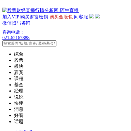
加入VIP
购买财富密钥
购买金股包
问客服
微信扫码咨询
咨询电话：
021-62167888
综合
股票
板块
嘉宾
课程
基金
经理
说说
快评
消息
好看
话题