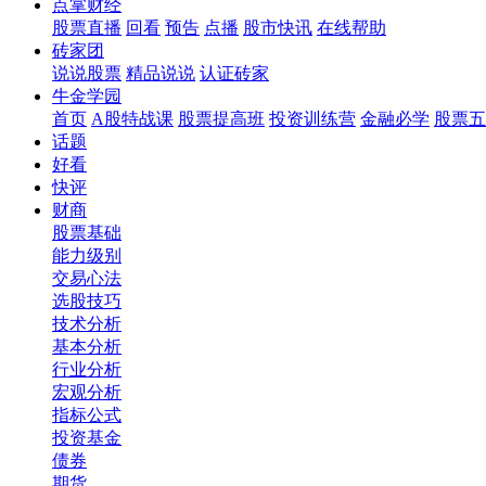
点掌财经
股票直播
回看
预告
点播
股市快讯
在线帮助
砖家团
说说股票
精品说说
认证砖家
牛金学园
首页
A股特战课
股票提高班
投资训练营
金融必学
股票五
话题
好看
快评
财商
股票基础
能力级别
交易心法
选股技巧
技术分析
基本分析
行业分析
宏观分析
指标公式
投资基金
债券
期货