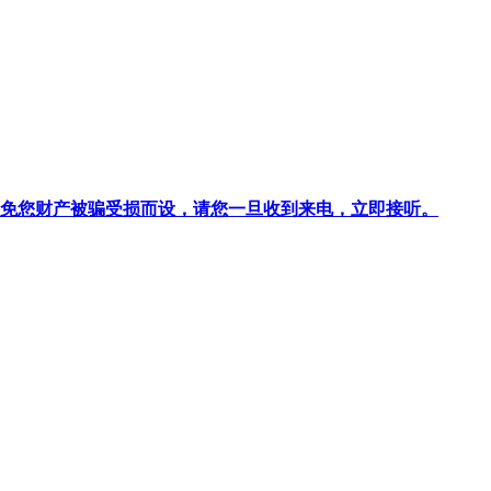
针对避免您财产被骗受损而设，请您一旦收到来电，立即接听。