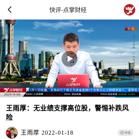
快评-点掌财经
王雨厚：无业绩支撑高位股，警惕补跌风
险
王雨厚
2022-01-18