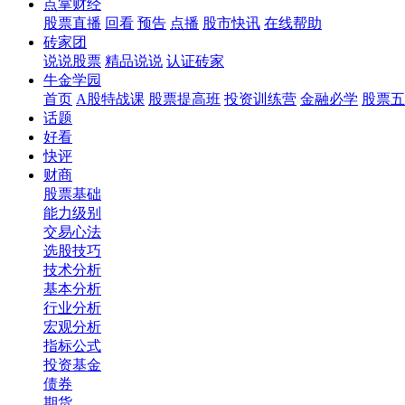
点掌财经
股票直播
回看
预告
点播
股市快讯
在线帮助
砖家团
说说股票
精品说说
认证砖家
牛金学园
首页
A股特战课
股票提高班
投资训练营
金融必学
股票五
话题
好看
快评
财商
股票基础
能力级别
交易心法
选股技巧
技术分析
基本分析
行业分析
宏观分析
指标公式
投资基金
债券
期货