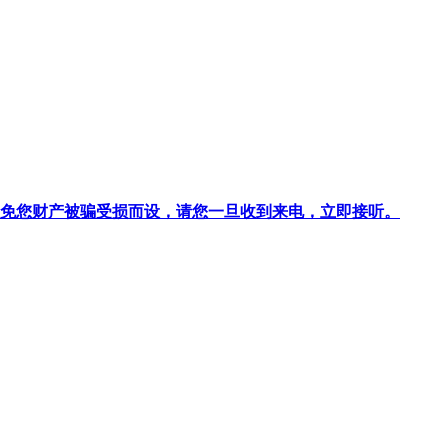
针对避免您财产被骗受损而设，请您一旦收到来电，立即接听。