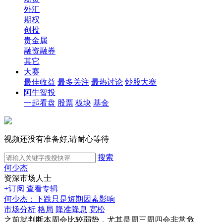
外汇
期权
创投
贵金属
融资融券
其它
大赛
最佳收益
最多关注
最热讨论
炒股大赛
阿牛智投
一起看盘
股票
板块
基金
视频还没有准备好,请耐心等待
搜索
何少杰
资深市场人士
+订阅
查看专辑
何少杰：下跌只是短期因素影响
市场分析
格局
降准降息
宽松
之前就判断本周会比较弱势，尤其是周三周四会非常危