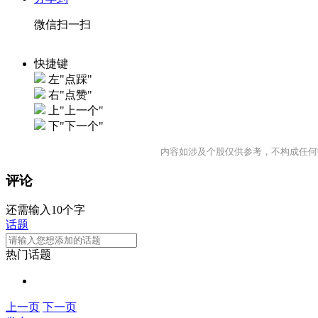
微信扫一扫
快捷键
左"点踩"
右"点赞"
上"上一个"
下"下一个"
内容如涉及个股仅供参考，不构成任何
评论
还需输入10个字
话题
热门话题
上一页
下一页