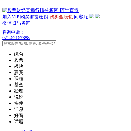
加入VIP
购买财富密钥
购买金股包
问客服
微信扫码咨询
咨询电话：
021-62167888
综合
股票
板块
嘉宾
课程
基金
经理
说说
快评
消息
好看
话题