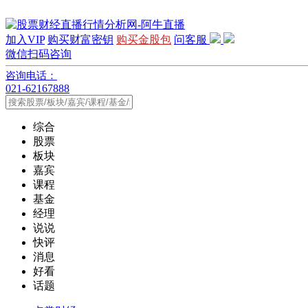
加入VIP
购买财富密钥
购买金股包
问客服
微信扫码咨询
咨询电话：
021-62167888
综合
股票
板块
嘉宾
课程
基金
经理
说说
快评
消息
好看
话题