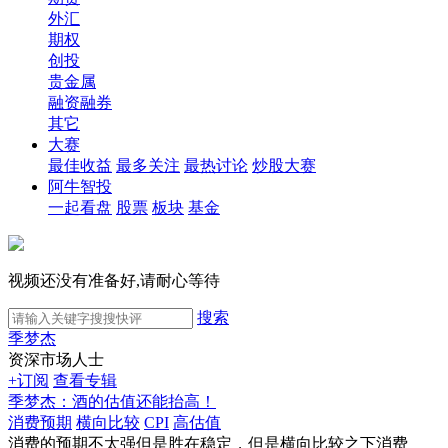
外汇
期权
创投
贵金属
融资融券
其它
大赛
最佳收益
最多关注
最热讨论
炒股大赛
阿牛智投
一起看盘
股票
板块
基金
视频还没有准备好,请耐心等待
搜索
季梦杰
资深市场人士
+订阅
查看专辑
季梦杰：酒的估值还能抬高！
消费预期
横向比较
CPI
高估值
消费的预期不太强但是胜在稳定，但是横向比较之下消费