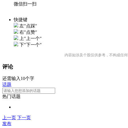
微信扫一扫
快捷键
左"点踩"
右"点赞"
上"上一个"
下"下一个"
内容如涉及个股仅供参考，不构成任何
评论
还需输入10个字
话题
热门话题
上一页
下一页
发布