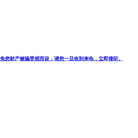
针对避免您财产被骗受损而设，请您一旦收到来电，立即接听。