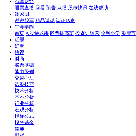
点掌财经
股票直播
回看
预告
点播
股市快讯
在线帮助
砖家团
说说股票
精品说说
认证砖家
牛金学园
首页
A股特战课
股票提高班
投资训练营
金融必学
股票五
话题
好看
快评
财商
股票基础
能力级别
交易心法
选股技巧
技术分析
基本分析
行业分析
宏观分析
指标公式
投资基金
债券
期货