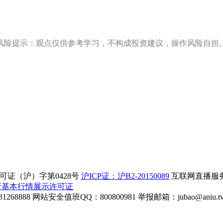
风险提示：观点仅供参考学习，不构成投资建议，操作风险自担
证（沪）字第0428号
沪ICP证：沪B2-20150089
互联网直播服务企
所基本行情展示许可证
268888
网站安全值班QQ：800800981
举报邮箱：
jubao@aniu.t