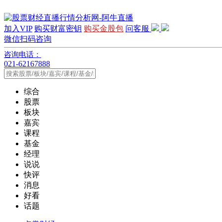
加入VIP
购买财富密钥
购买金股包
问客服
微信扫码咨询
咨询电话：
021-62167888
综合
股票
板块
嘉宾
课程
基金
经理
说说
快评
消息
好看
话题