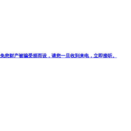
针对避免您财产被骗受损而设，请您一旦收到来电，立即接听。