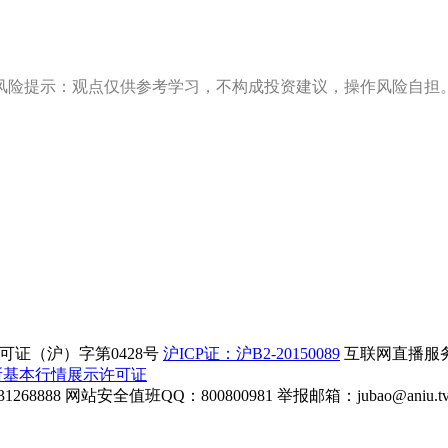
风险提示：观点仅供参考学习，不构成投资建议，操作风险自担
证（沪）字第0428号
沪ICP证：沪B2-20150089
互联网直播服务企
所基本行情展示许可证
268888
网站安全值班QQ：800800981
举报邮箱：
jubao@aniu.t