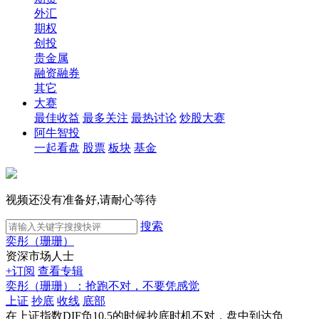
外汇
期权
创投
贵金属
融资融券
其它
大赛
最佳收益
最多关注
最热讨论
炒股大赛
阿牛智投
一起看盘
股票
板块
基金
视频还没有准备好,请耐心等待
搜索
奕彤（珊珊）
资深市场人士
+订阅
查看专辑
奕彤（珊珊）：抢跑不对，不要凭感觉
上证
抄底
收线
底部
在上证指数DIF负10.5的时候抄底时机不对，盘中到达负