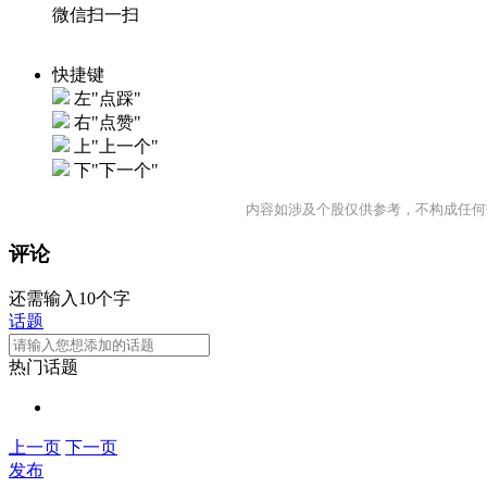
微信扫一扫
快捷键
左"点踩"
右"点赞"
上"上一个"
下"下一个"
内容如涉及个股仅供参考，不构成任何
评论
还需输入10个字
话题
热门话题
上一页
下一页
发布