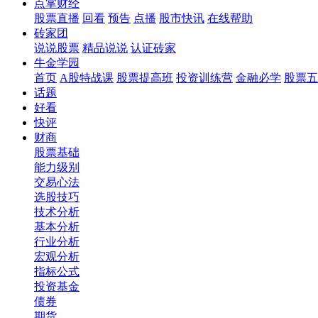
点掌财经
股票直播
回看
预告
点播
股市快讯
在线帮助
砖家团
说说股票
精品说说
认证砖家
牛金学园
首页
A股特战课
股票提高班
投资训练营
金融必学
股票五
话题
好看
快评
财商
股票基础
能力级别
交易心法
选股技巧
技术分析
基本分析
行业分析
宏观分析
指标公式
投资基金
债券
期货