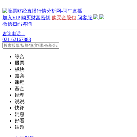
加入VIP
购买财富密钥
购买金股包
问客服
微信扫码咨询
咨询电话：
021-62167888
综合
股票
板块
嘉宾
课程
基金
经理
说说
快评
消息
好看
话题