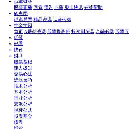
点掌财经
股票直播
回看
预告
点播
股市快讯
在线帮助
砖家团
说说股票
精品说说
认证砖家
牛金学园
首页
A股特战课
股票提高班
投资训练营
金融必学
股票五
话题
好看
快评
财商
股票基础
能力级别
交易心法
选股技巧
技术分析
基本分析
行业分析
宏观分析
指标公式
投资基金
债券
期货