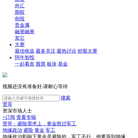
外汇
期权
创投
贵金属
融资融券
其它
大赛
最佳收益
最多关注
最热讨论
炒股大赛
阿牛智投
一起看盘
股票
板块
基金
视频还没有准备好,请耐心等待
搜索
贤哥
资深市场人士
+订阅
查看专辑
贤哥：避险需求上，黄金胜过军工
地缘政治
避险
黄金
军工
地缘政治影响下黄金是避险的，军工不行，他要等到地缘