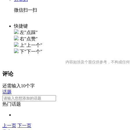
微信扫一扫
快捷键
左"点踩"
右"点赞"
上"上一个"
下"下一个"
内容如涉及个股仅供参考，不构成任何
评论
还需输入10个字
话题
热门话题
上一页
下一页