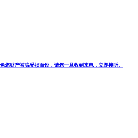
针对避免您财产被骗受损而设，请您一旦收到来电，立即接听。