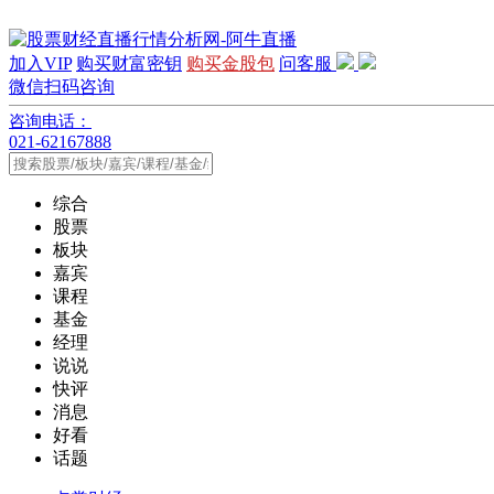
加入VIP
购买财富密钥
购买金股包
问客服
微信扫码咨询
咨询电话：
021-62167888
综合
股票
板块
嘉宾
课程
基金
经理
说说
快评
消息
好看
话题