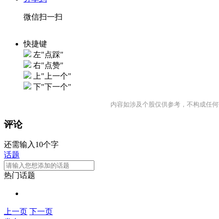
微信扫一扫
快捷键
左"点踩"
右"点赞"
上"上一个"
下"下一个"
内容如涉及个股仅供参考，不构成任何
评论
还需输入10个字
话题
热门话题
上一页
下一页