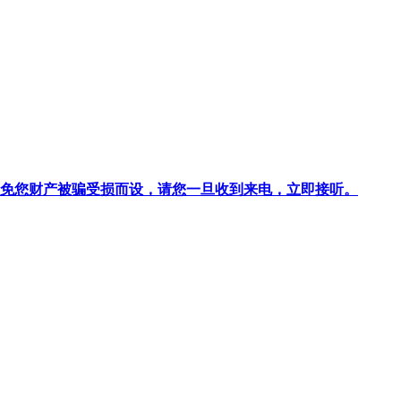
针对避免您财产被骗受损而设，请您一旦收到来电，立即接听。