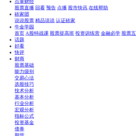
点掌财经
股票直播
回看
预告
点播
股市快讯
在线帮助
砖家团
说说股票
精品说说
认证砖家
牛金学园
首页
A股特战课
股票提高班
投资训练营
金融必学
股票五
话题
好看
快评
财商
股票基础
能力级别
交易心法
选股技巧
技术分析
基本分析
行业分析
宏观分析
指标公式
投资基金
债券
期货