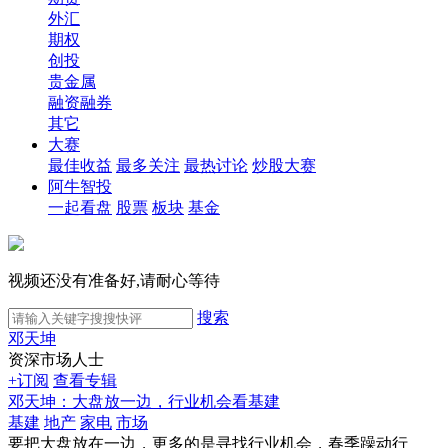
外汇
期权
创投
贵金属
融资融券
其它
大赛
最佳收益
最多关注
最热讨论
炒股大赛
阿牛智投
一起看盘
股票
板块
基金
视频还没有准备好,请耐心等待
搜索
邓天坤
资深市场人士
+订阅
查看专辑
邓天坤：大盘放一边，行业机会看基建
基建
地产
家电
市场
要把大盘放在一边，更多的是寻找行业机会，春季躁动行