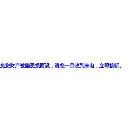
针对避免您财产被骗受损而设，请您一旦收到来电，立即接听。