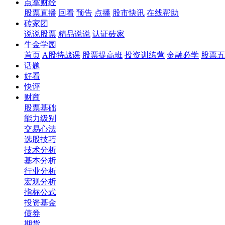
点掌财经
股票直播
回看
预告
点播
股市快讯
在线帮助
砖家团
说说股票
精品说说
认证砖家
牛金学园
首页
A股特战课
股票提高班
投资训练营
金融必学
股票五
话题
好看
快评
财商
股票基础
能力级别
交易心法
选股技巧
技术分析
基本分析
行业分析
宏观分析
指标公式
投资基金
债券
期货