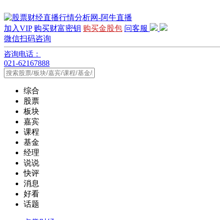
加入VIP
购买财富密钥
购买金股包
问客服
微信扫码咨询
咨询电话：
021-62167888
综合
股票
板块
嘉宾
课程
基金
经理
说说
快评
消息
好看
话题