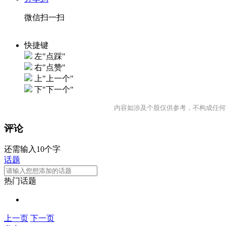
微信扫一扫
快捷键
左"点踩"
右"点赞"
上"上一个"
下"下一个"
内容如涉及个股仅供参考，不构成任何
评论
还需输入10个字
话题
热门话题
上一页
下一页