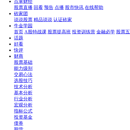
点掌财经
股票直播
回看
预告
点播
股市快讯
在线帮助
砖家团
说说股票
精品说说
认证砖家
牛金学园
首页
A股特战课
股票提高班
投资训练营
金融必学
股票五
话题
好看
快评
财商
股票基础
能力级别
交易心法
选股技巧
技术分析
基本分析
行业分析
宏观分析
指标公式
投资基金
债券
期货