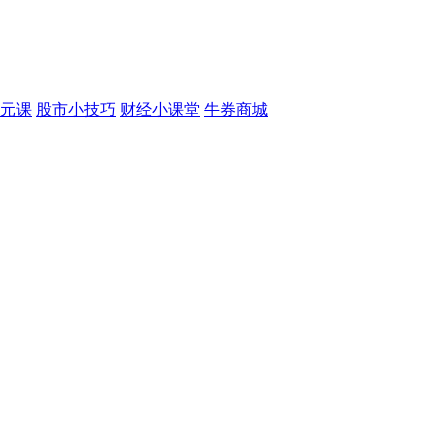
元课
股市小技巧
财经小课堂
牛券商城