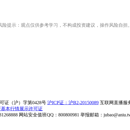
风险提示：观点仅供参考学习，不构成投资建议，操作风险自担
证（沪）字第0428号
沪ICP证：沪B2-20150089
互联网直播服务企
所基本行情展示许可证
268888
网站安全值班QQ：800800981
举报邮箱：
jubao@aniu.t