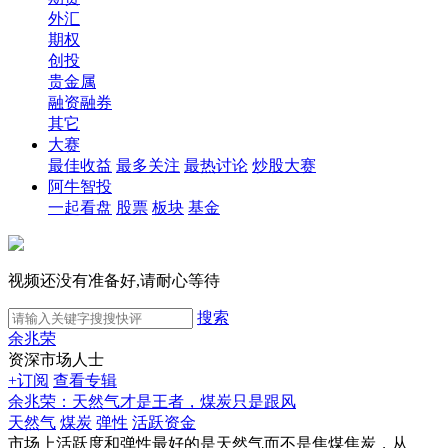
外汇
期权
创投
贵金属
融资融券
其它
大赛
最佳收益
最多关注
最热讨论
炒股大赛
阿牛智投
一起看盘
股票
板块
基金
视频还没有准备好,请耐心等待
搜索
余兆荣
资深市场人士
+订阅
查看专辑
余兆荣：天然气才是王者，煤炭只是跟风
天然气
煤炭
弹性
活跃资金
市场上活跃度和弹性最好的是天然气而不是焦煤焦炭，从