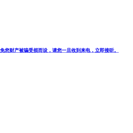
针对避免您财产被骗受损而设，请您一旦收到来电，立即接听。