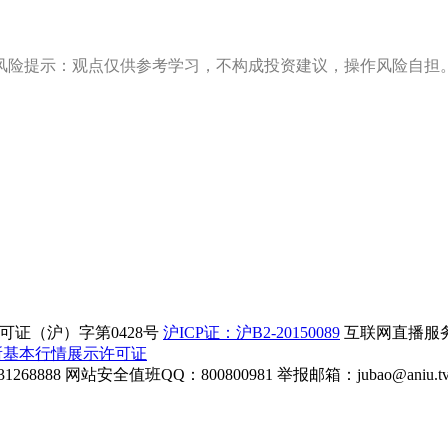
风险提示：观点仅供参考学习，不构成投资建议，操作风险自担
证（沪）字第0428号
沪ICP证：沪B2-20150089
互联网直播服务企
所基本行情展示许可证
268888
网站安全值班QQ：800800981
举报邮箱：
jubao@aniu.t