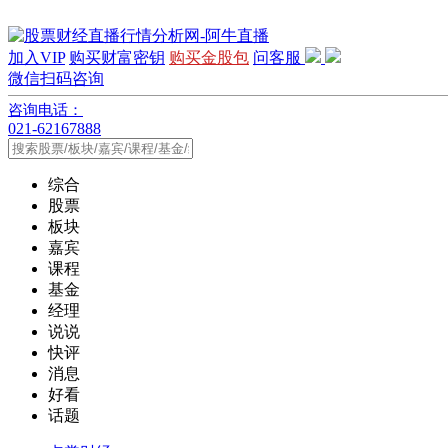
加入VIP
购买财富密钥
购买金股包
问客服
微信扫码咨询
咨询电话：
021-62167888
综合
股票
板块
嘉宾
课程
基金
经理
说说
快评
消息
好看
话题