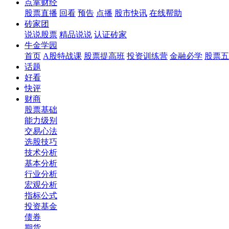
点掌财经
股票直播
回看
预告
点播
股市快讯
在线帮助
砖家团
说说股票
精品说说
认证砖家
牛金学园
首页
A股特战课
股票提高班
投资训练营
金融必学
股票五
话题
好看
快评
财商
股票基础
能力级别
交易心法
选股技巧
技术分析
基本分析
行业分析
宏观分析
指标公式
投资基金
债券
期货