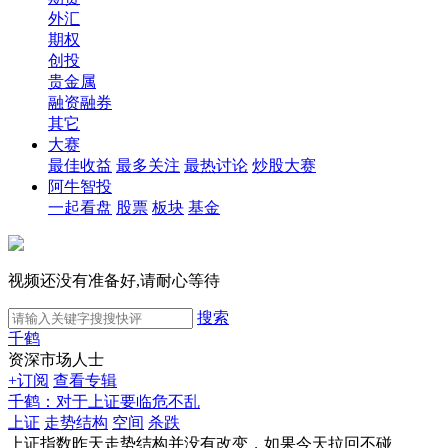
外汇
期权
创投
贵金属
融资融券
其它
大赛
最佳收益
最多关注
最热讨论
炒股大赛
阿牛智投
一起看盘
股票
板块
基金
视频还没有准备好,请耐心等待
搜索
千鹤
资深市场人士
+订阅
查看专辑
千鹤：对于上证要临危不乱
上证
走势结构
空间
杀跌
上证指数昨天走势结构并没有改变，如果今天拉回不碰