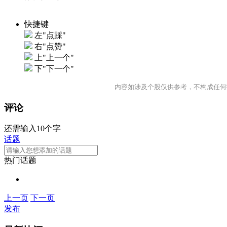
快捷键
左"点踩"
右"点赞"
上"上一个"
下"下一个"
内容如涉及个股仅供参考，不构成任何
评论
还需输入10个字
话题
热门话题
上一页
下一页
发布