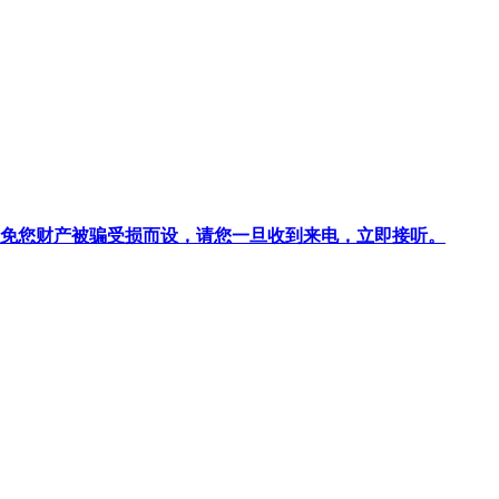
针对避免您财产被骗受损而设，请您一旦收到来电，立即接听。