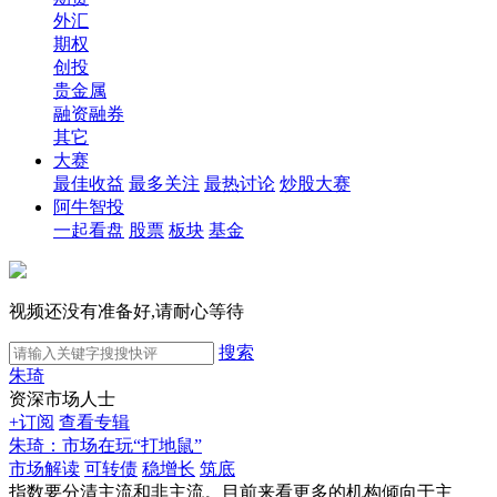
外汇
期权
创投
贵金属
融资融券
其它
大赛
最佳收益
最多关注
最热讨论
炒股大赛
阿牛智投
一起看盘
股票
板块
基金
视频还没有准备好,请耐心等待
搜索
朱琦
资深市场人士
+订阅
查看专辑
朱琦：市场在玩“打地鼠”
市场解读
可转债
稳增长
筑底
指数要分清主流和非主流。目前来看更多的机构倾向于主