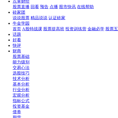
点掌财经
股票直播
回看
预告
点播
股市快讯
在线帮助
砖家团
说说股票
精品说说
认证砖家
牛金学园
首页
A股特战课
股票提高班
投资训练营
金融必学
股票五
话题
好看
快评
财商
股票基础
能力级别
交易心法
选股技巧
技术分析
基本分析
行业分析
宏观分析
指标公式
投资基金
债券
期货