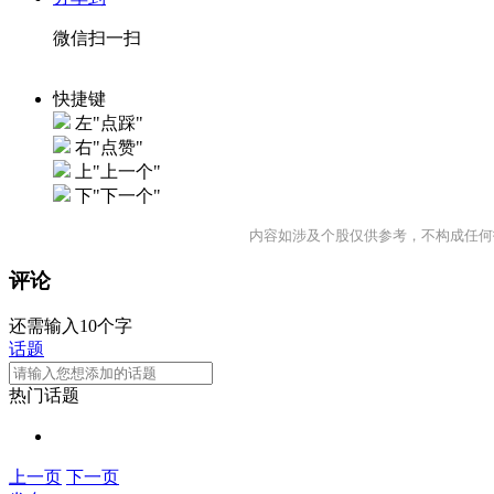
微信扫一扫
快捷键
左"点踩"
右"点赞"
上"上一个"
下"下一个"
内容如涉及个股仅供参考，不构成任何
评论
还需输入10个字
话题
热门话题
上一页
下一页