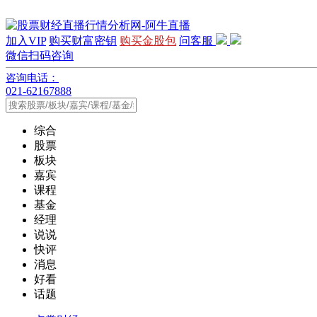
加入VIP
购买财富密钥
购买金股包
问客服
微信扫码咨询
咨询电话：
021-62167888
综合
股票
板块
嘉宾
课程
基金
经理
说说
快评
消息
好看
话题