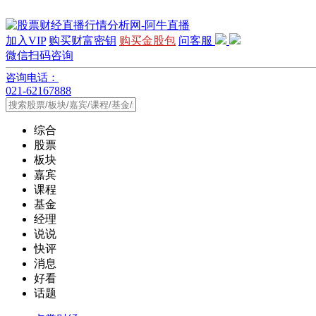
加入VIP
购买财富密钥
购买金股包
问客服
微信扫码咨询
咨询电话：
021-62167888
综合
股票
板块
嘉宾
课程
基金
经理
说说
快评
消息
好看
话题