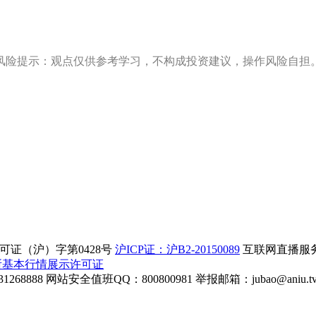
风险提示：观点仅供参考学习，不构成投资建议，操作风险自担
证（沪）字第0428号
沪ICP证：沪B2-20150089
互联网直播服务企
所基本行情展示许可证
268888
网站安全值班QQ：800800981
举报邮箱：
jubao@aniu.t