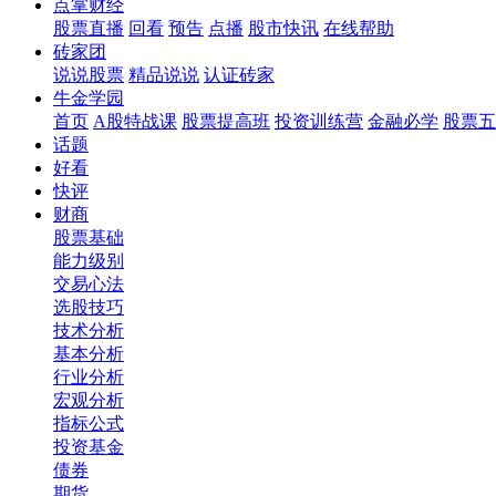
点掌财经
股票直播
回看
预告
点播
股市快讯
在线帮助
砖家团
说说股票
精品说说
认证砖家
牛金学园
首页
A股特战课
股票提高班
投资训练营
金融必学
股票五
话题
好看
快评
财商
股票基础
能力级别
交易心法
选股技巧
技术分析
基本分析
行业分析
宏观分析
指标公式
投资基金
债券
期货