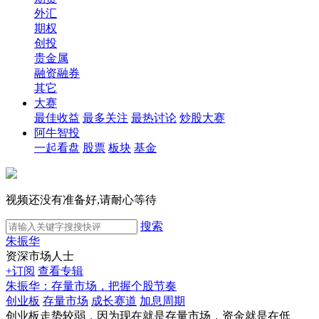
外汇
期权
创投
贵金属
融资融券
其它
大赛
最佳收益
最多关注
最热讨论
炒股大赛
阿牛智投
一起看盘
股票
板块
基金
视频还没有准备好,请耐心等待
搜索
朱振华
资深市场人士
+订阅
查看专辑
朱振华：存量市场，把握个股节奏
创业板
存量市场
成长赛道
加息周期
创业板走势较弱，因为现在就是存量市场，资金就是在低