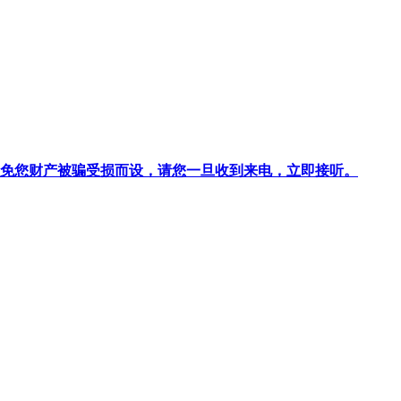
针对避免您财产被骗受损而设，请您一旦收到来电，立即接听。