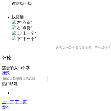
微信扫一扫
快捷键
左"点踩"
右"点赞"
上"上一个"
下"下一个"
内容如涉及个股仅供参考，不构成任何
评论
还需输入10个字
话题
热门话题
上一页
下一页
发布