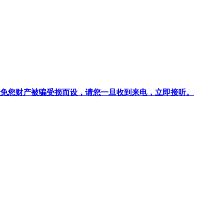
针对避免您财产被骗受损而设，请您一旦收到来电，立即接听。