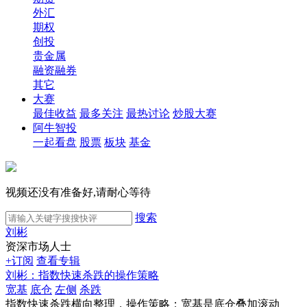
外汇
期权
创投
贵金属
融资融券
其它
大赛
最佳收益
最多关注
最热讨论
炒股大赛
阿牛智投
一起看盘
股票
板块
基金
视频还没有准备好,请耐心等待
搜索
刘彬
资深市场人士
+订阅
查看专辑
刘彬：指数快速杀跌的操作策略
宽基
底仓
左侧
杀跌
指数快速杀跌横向整理，操作策略：宽基是底仓叠加滚动