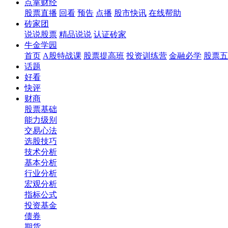
点掌财经
股票直播
回看
预告
点播
股市快讯
在线帮助
砖家团
说说股票
精品说说
认证砖家
牛金学园
首页
A股特战课
股票提高班
投资训练营
金融必学
股票五
话题
好看
快评
财商
股票基础
能力级别
交易心法
选股技巧
技术分析
基本分析
行业分析
宏观分析
指标公式
投资基金
债券
期货