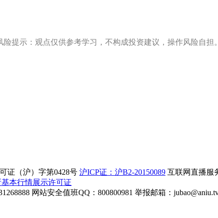
风险提示：观点仅供参考学习，不构成投资建议，操作风险自担
证（沪）字第0428号
沪ICP证：沪B2-20150089
互联网直播服务企
所基本行情展示许可证
268888
网站安全值班QQ：800800981
举报邮箱：
jubao@aniu.t