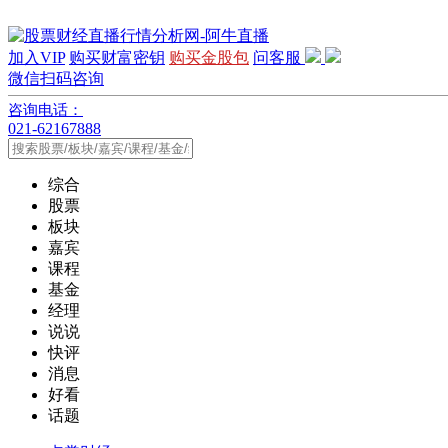
加入VIP
购买财富密钥
购买金股包
问客服
微信扫码咨询
咨询电话：
021-62167888
综合
股票
板块
嘉宾
课程
基金
经理
说说
快评
消息
好看
话题