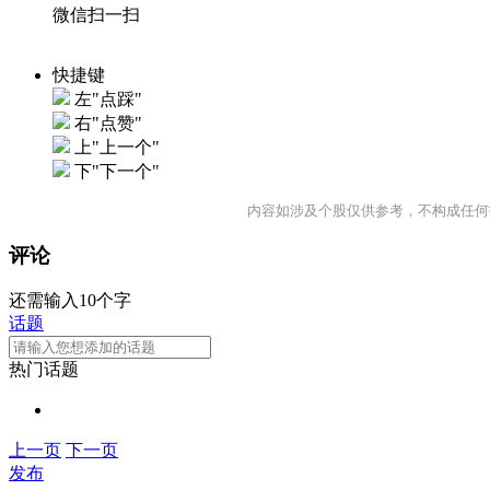
微信扫一扫
快捷键
左"点踩"
右"点赞"
上"上一个"
下"下一个"
内容如涉及个股仅供参考，不构成任何
评论
还需输入10个字
话题
热门话题
上一页
下一页
发布