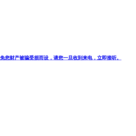
针对避免您财产被骗受损而设，请您一旦收到来电，立即接听。