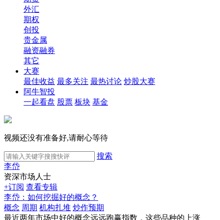
外汇
期权
创投
贵金属
融资融券
其它
大赛
最佳收益
最多关注
最热讨论
炒股大赛
阿牛智投
一起看盘
股票
板块
基金
视频还没有准备好,请耐心等待
搜索
李岱
资深市场人士
+订阅
查看专辑
李岱：如何挖掘好的概念？
概念
周期
机构扎堆
炒作预期
最近两年市场中好的概念远远跑赢指数，这些品种的上涨