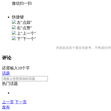
微信扫一扫
快捷键
左"点踩"
右"点赞"
上"上一个"
下"下一个"
内容如涉及个股仅供参考，不构成任何
评论
还需输入10个字
话题
热门话题
上一页
下一页
发布