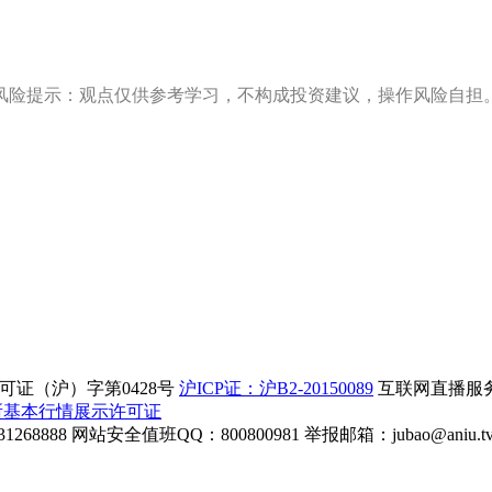
风险提示：观点仅供参考学习，不构成投资建议，操作风险自担
证（沪）字第0428号
沪ICP证：沪B2-20150089
互联网直播服务企
所基本行情展示许可证
268888
网站安全值班QQ：800800981
举报邮箱：
jubao@aniu.t