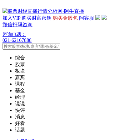
加入VIP
购买财富密钥
购买金股包
问客服
微信扫码咨询
咨询电话：
021-62167888
综合
股票
板块
嘉宾
课程
基金
经理
说说
快评
消息
好看
话题