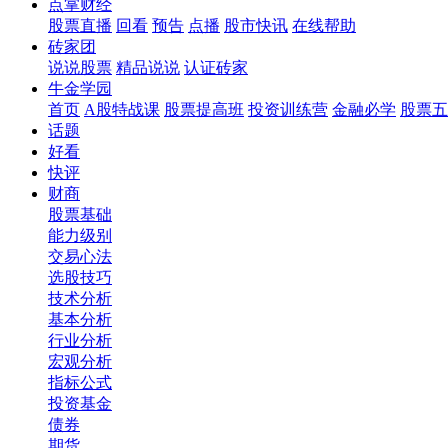
点掌财经
股票直播
回看
预告
点播
股市快讯
在线帮助
砖家团
说说股票
精品说说
认证砖家
牛金学园
首页
A股特战课
股票提高班
投资训练营
金融必学
股票五
话题
好看
快评
财商
股票基础
能力级别
交易心法
选股技巧
技术分析
基本分析
行业分析
宏观分析
指标公式
投资基金
债券
期货