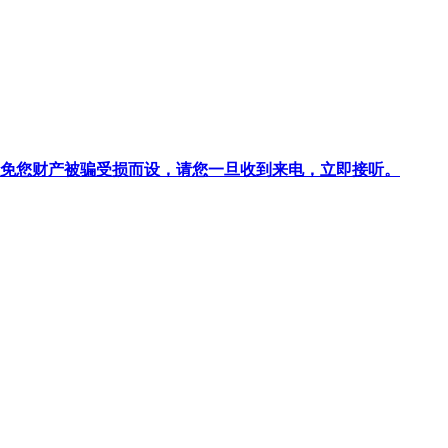
针对避免您财产被骗受损而设，请您一旦收到来电，立即接听。