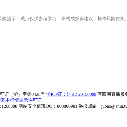
风险提示：观点仅供参考学习，不构成投资建议，操作风险自担
证（沪）字第0428号
沪ICP证：沪B2-20150089
互联网直播服务企
所基本行情展示许可证
268888
网站安全值班QQ：800800981
举报邮箱：
jubao@aniu.t