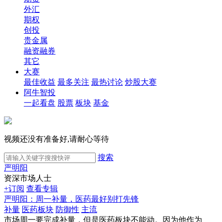
外汇
期权
创投
贵金属
融资融券
其它
大赛
最佳收益
最多关注
最热讨论
炒股大赛
阿牛智投
一起看盘
股票
板块
基金
视频还没有准备好,请耐心等待
搜索
严明阳
资深市场人士
+订阅
查看专辑
严明阳：周一补量，医药最好别打先锋
补量
医药板块
防御性
主流
市场周一要完成补量，但是医药板块不能动。因为他作为