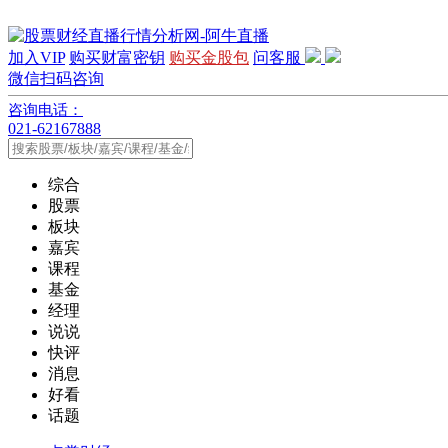
加入VIP
购买财富密钥
购买金股包
问客服
微信扫码咨询
咨询电话：
021-62167888
综合
股票
板块
嘉宾
课程
基金
经理
说说
快评
消息
好看
话题