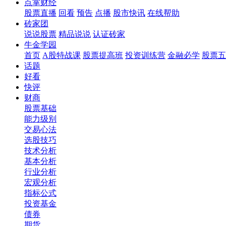
点掌财经
股票直播
回看
预告
点播
股市快讯
在线帮助
砖家团
说说股票
精品说说
认证砖家
牛金学园
首页
A股特战课
股票提高班
投资训练营
金融必学
股票五
话题
好看
快评
财商
股票基础
能力级别
交易心法
选股技巧
技术分析
基本分析
行业分析
宏观分析
指标公式
投资基金
债券
期货