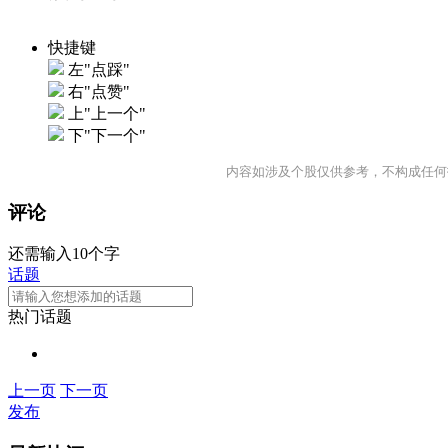
快捷键
左"点踩"
右"点赞"
上"上一个"
下"下一个"
内容如涉及个股仅供参考，不构成任何
评论
还需输入10个字
话题
热门话题
上一页
下一页
发布