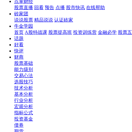
点掌财经
股票直播
回看
预告
点播
股市快讯
在线帮助
砖家团
说说股票
精品说说
认证砖家
牛金学园
首页
A股特战课
股票提高班
投资训练营
金融必学
股票五
话题
好看
快评
财商
股票基础
能力级别
交易心法
选股技巧
技术分析
基本分析
行业分析
宏观分析
指标公式
投资基金
债券
期货