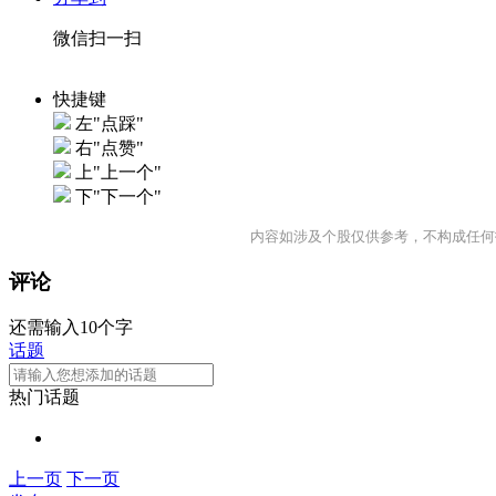
微信扫一扫
快捷键
左"点踩"
右"点赞"
上"上一个"
下"下一个"
内容如涉及个股仅供参考，不构成任何
评论
还需输入10个字
话题
热门话题
上一页
下一页