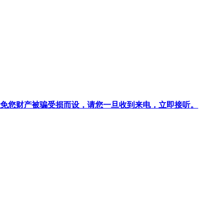
针对避免您财产被骗受损而设，请您一旦收到来电，立即接听。