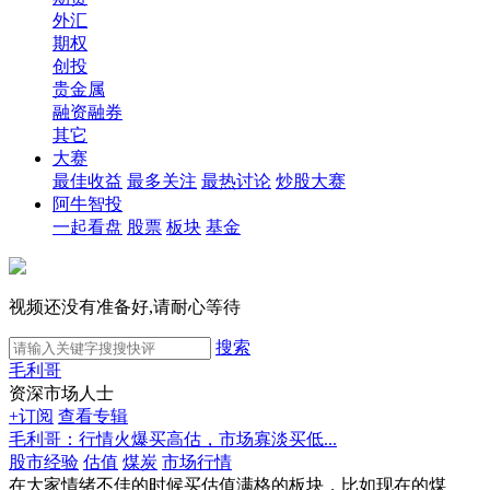
外汇
期权
创投
贵金属
融资融券
其它
大赛
最佳收益
最多关注
最热讨论
炒股大赛
阿牛智投
一起看盘
股票
板块
基金
视频还没有准备好,请耐心等待
搜索
毛利哥
资深市场人士
+订阅
查看专辑
毛利哥：行情火爆买高估，市场寡淡买低...
股市经验
估值
煤炭
市场行情
在大家情绪不佳的时候买估值满格的板块，比如现在的煤