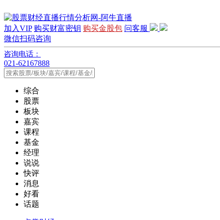
加入VIP
购买财富密钥
购买金股包
问客服
微信扫码咨询
咨询电话：
021-62167888
综合
股票
板块
嘉宾
课程
基金
经理
说说
快评
消息
好看
话题