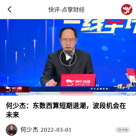
快评-点掌财经
何少杰：东数西算短期退潮，波段机会在
未来
何少杰
2022-03-01