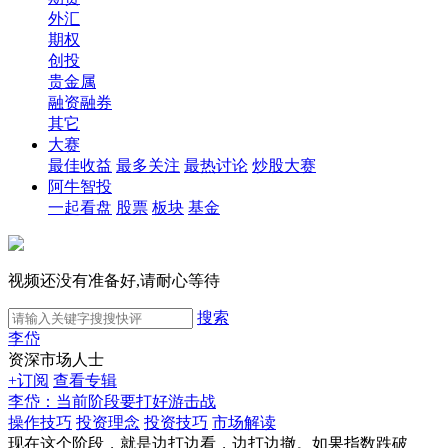
外汇
期权
创投
贵金属
融资融券
其它
大赛
最佳收益
最多关注
最热讨论
炒股大赛
阿牛智投
一起看盘
股票
板块
基金
视频还没有准备好,请耐心等待
搜索
李岱
资深市场人士
+订阅
查看专辑
李岱：当前阶段要打好游击战
操作技巧
投资理念
投资技巧
市场解读
现在这个阶段，就是边打边看，边打边撤。如果指数跌破