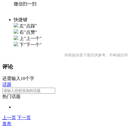
微信扫一扫
快捷键
左"点踩"
右"点赞"
上"上一个"
下"下一个"
内容如涉及个股仅供参考，不构成任何
评论
还需输入10个字
话题
热门话题
上一页
下一页
发布