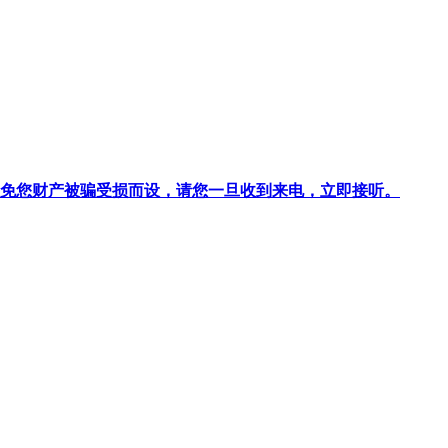
针对避免您财产被骗受损而设，请您一旦收到来电，立即接听。