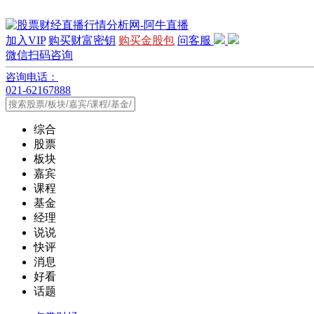
加入VIP
购买财富密钥
购买金股包
问客服
微信扫码咨询
咨询电话：
021-62167888
综合
股票
板块
嘉宾
课程
基金
经理
说说
快评
消息
好看
话题