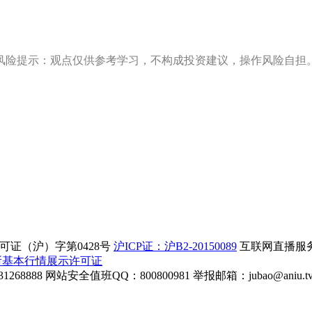
风险提示：观点仅供参考学习，不构成投资建议，操作风险自担
证（沪）字第0428号
沪ICP证：沪B2-20150089
互联网直播服务企
所基本行情展示许可证
268888
网站安全值班QQ：800800981
举报邮箱：
jubao@aniu.t