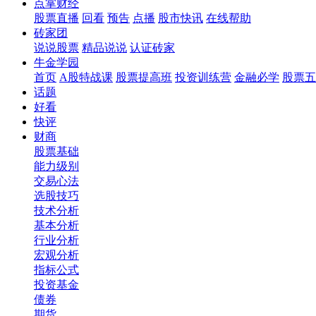
点掌财经
股票直播
回看
预告
点播
股市快讯
在线帮助
砖家团
说说股票
精品说说
认证砖家
牛金学园
首页
A股特战课
股票提高班
投资训练营
金融必学
股票五
话题
好看
快评
财商
股票基础
能力级别
交易心法
选股技巧
技术分析
基本分析
行业分析
宏观分析
指标公式
投资基金
债券
期货