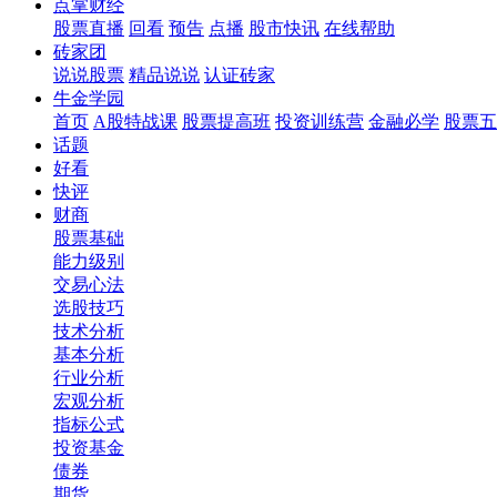
点掌财经
股票直播
回看
预告
点播
股市快讯
在线帮助
砖家团
说说股票
精品说说
认证砖家
牛金学园
首页
A股特战课
股票提高班
投资训练营
金融必学
股票五
话题
好看
快评
财商
股票基础
能力级别
交易心法
选股技巧
技术分析
基本分析
行业分析
宏观分析
指标公式
投资基金
债券
期货