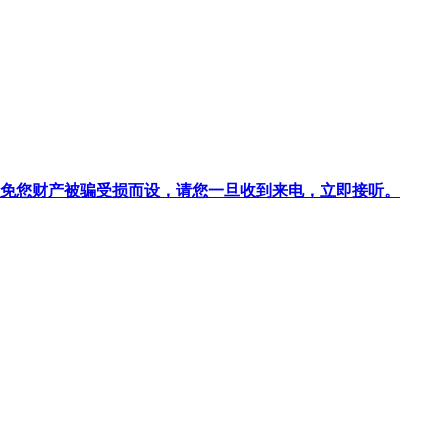
针对避免您财产被骗受损而设，请您一旦收到来电，立即接听。