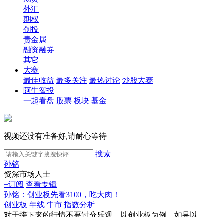
外汇
期权
创投
贵金属
融资融券
其它
大赛
最佳收益
最多关注
最热讨论
炒股大赛
阿牛智投
一起看盘
股票
板块
基金
视频还没有准备好,请耐心等待
搜索
孙铭
资深市场人士
+订阅
查看专辑
孙铭：创业板先看3100，吃大肉！
创业板
年线
牛市
指数分析
对于接下来的行情不要过分乐观，以创业板为例，如果以