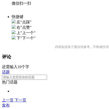
微信扫一扫
快捷键
左"点踩"
右"点赞"
上"上一个"
下"下一个"
内容如涉及个股仅供参考，不构成任何
评论
还需输入10个字
话题
热门话题
上一页
下一页
发布