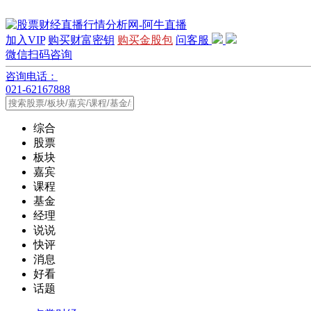
加入VIP
购买财富密钥
购买金股包
问客服
微信扫码咨询
咨询电话：
021-62167888
综合
股票
板块
嘉宾
课程
基金
经理
说说
快评
消息
好看
话题