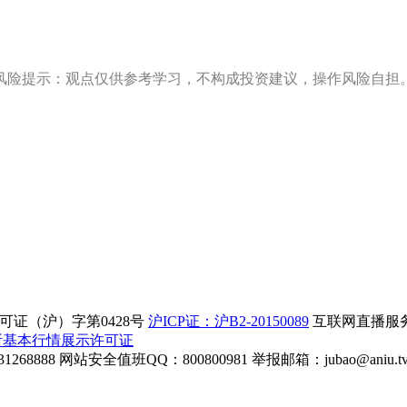
风险提示：观点仅供参考学习，不构成投资建议，操作风险自担
证（沪）字第0428号
沪ICP证：沪B2-20150089
互联网直播服务企
所基本行情展示许可证
268888
网站安全值班QQ：800800981
举报邮箱：
jubao@aniu.t