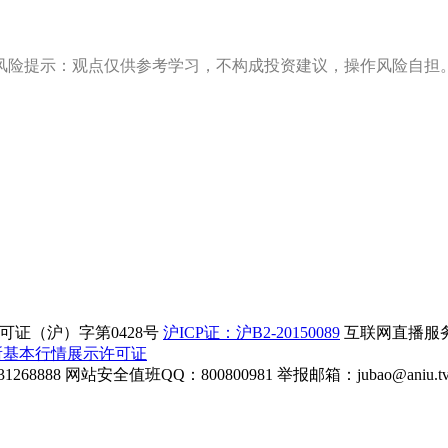
风险提示：观点仅供参考学习，不构成投资建议，操作风险自担
证（沪）字第0428号
沪ICP证：沪B2-20150089
互联网直播服务企
所基本行情展示许可证
268888
网站安全值班QQ：800800981
举报邮箱：
jubao@aniu.t