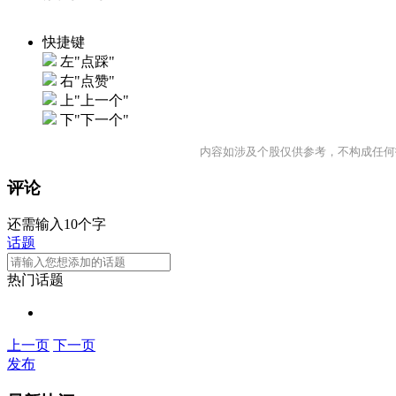
快捷键
左"点踩"
右"点赞"
上"上一个"
下"下一个"
内容如涉及个股仅供参考，不构成任何
评论
还需输入10个字
话题
热门话题
上一页
下一页
发布