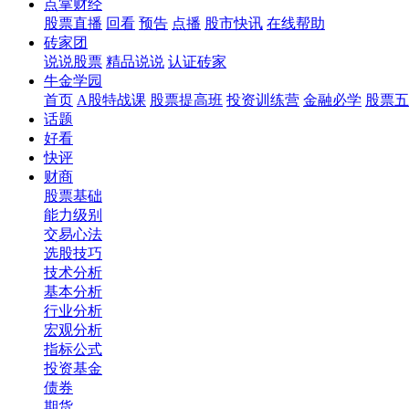
点掌财经
股票直播
回看
预告
点播
股市快讯
在线帮助
砖家团
说说股票
精品说说
认证砖家
牛金学园
首页
A股特战课
股票提高班
投资训练营
金融必学
股票五
话题
好看
快评
财商
股票基础
能力级别
交易心法
选股技巧
技术分析
基本分析
行业分析
宏观分析
指标公式
投资基金
债券
期货