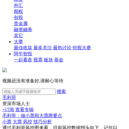
外汇
期权
创投
贵金属
融资融券
其它
大赛
最佳收益
最多关注
最热讨论
炒股大赛
阿牛智投
一起看盘
股票
板块
基金
视频还没有准备好,请耐心等待
搜索
毛利哥
资深市场人士
+订阅
查看专辑
毛利哥：做小票和大票两要点
小票
大票
风控
技巧分析
通过毛利哥风控图来看，目前风控数据拐头向下，记住以