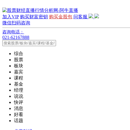
加入VIP
购买财富密钥
购买金股包
问客服
微信扫码咨询
咨询电话：
021-62167888
综合
股票
板块
嘉宾
课程
基金
经理
说说
快评
消息
好看
话题