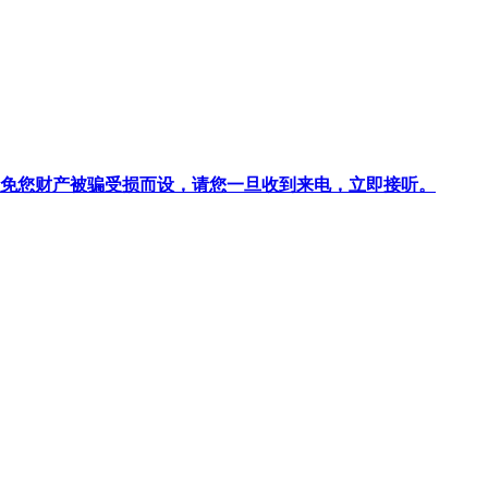
针对避免您财产被骗受损而设，请您一旦收到来电，立即接听。