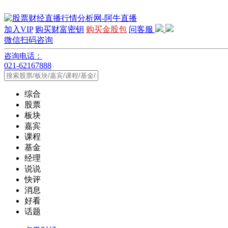
加入VIP
购买财富密钥
购买金股包
问客服
微信扫码咨询
咨询电话：
021-62167888
综合
股票
板块
嘉宾
课程
基金
经理
说说
快评
消息
好看
话题