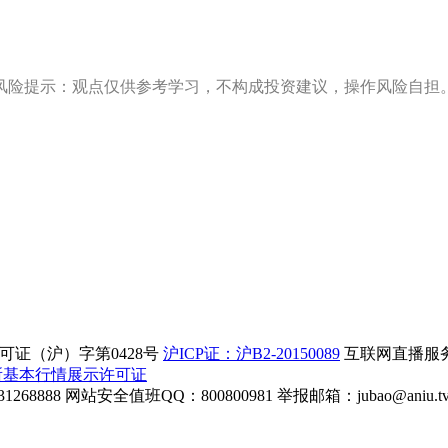
风险提示：观点仅供参考学习，不构成投资建议，操作风险自担
证（沪）字第0428号
沪ICP证：沪B2-20150089
互联网直播服务企
所基本行情展示许可证
268888
网站安全值班QQ：800800981
举报邮箱：
jubao@aniu.t