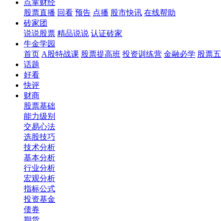
点掌财经
股票直播
回看
预告
点播
股市快讯
在线帮助
砖家团
说说股票
精品说说
认证砖家
牛金学园
首页
A股特战课
股票提高班
投资训练营
金融必学
股票五
话题
好看
快评
财商
股票基础
能力级别
交易心法
选股技巧
技术分析
基本分析
行业分析
宏观分析
指标公式
投资基金
债券
期货