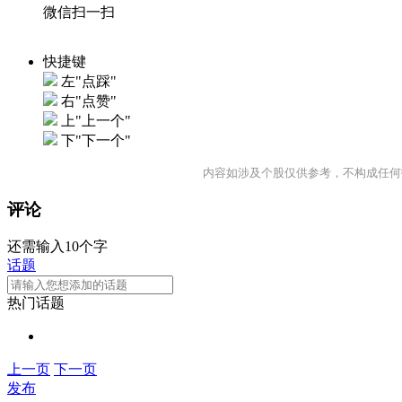
微信扫一扫
快捷键
左"点踩"
右"点赞"
上"上一个"
下"下一个"
内容如涉及个股仅供参考，不构成任何
评论
还需输入10个字
话题
热门话题
上一页
下一页
发布