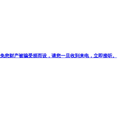
针对避免您财产被骗受损而设，请您一旦收到来电，立即接听。