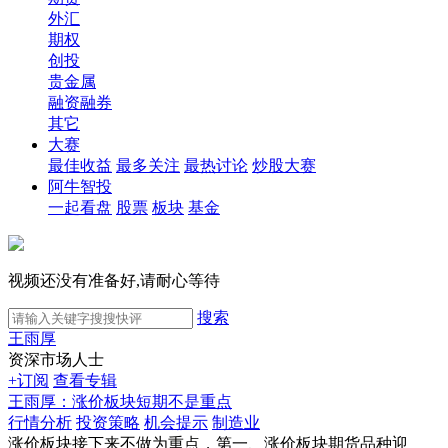
外汇
期权
创投
贵金属
融资融券
其它
大赛
最佳收益
最多关注
最热讨论
炒股大赛
阿牛智投
一起看盘
股票
板块
基金
视频还没有准备好,请耐心等待
搜索
王雨厚
资深市场人士
+订阅
查看专辑
王雨厚：涨价板块短期不是重点
行情分析
投资策略
机会提示
制造业
涨价板块接下来不做为重点，第一、涨价板块期货品种迎