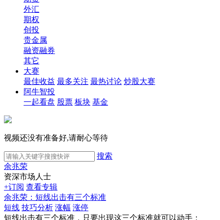
外汇
期权
创投
贵金属
融资融券
其它
大赛
最佳收益
最多关注
最热讨论
炒股大赛
阿牛智投
一起看盘
股票
板块
基金
视频还没有准备好,请耐心等待
搜索
余兆荣
资深市场人士
+订阅
查看专辑
余兆荣：短线出击有三个标准
短线
技巧分析
涨幅
涨停
短线出击有三个标准，只要出现这三个标准就可以动手：