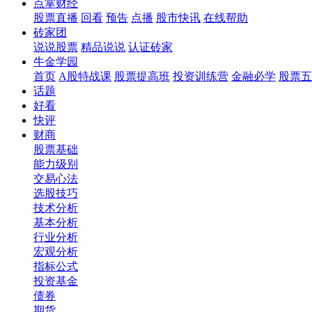
点掌财经
股票直播
回看
预告
点播
股市快讯
在线帮助
砖家团
说说股票
精品说说
认证砖家
牛金学园
首页
A股特战课
股票提高班
投资训练营
金融必学
股票五
话题
好看
快评
财商
股票基础
能力级别
交易心法
选股技巧
技术分析
基本分析
行业分析
宏观分析
指标公式
投资基金
债券
期货