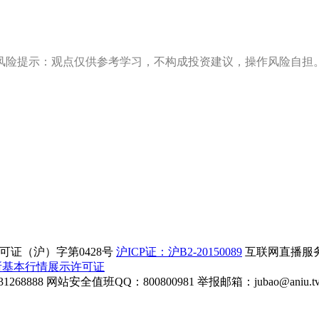
风险提示：观点仅供参考学习，不构成投资建议，操作风险自担
证（沪）字第0428号
沪ICP证：沪B2-20150089
互联网直播服务企
所基本行情展示许可证
268888
网站安全值班QQ：800800981
举报邮箱：
jubao@aniu.t