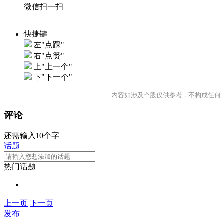
微信扫一扫
快捷键
左"点踩"
右"点赞"
上"上一个"
下"下一个"
内容如涉及个股仅供参考，不构成任何
评论
还需输入10个字
话题
热门话题
上一页
下一页
发布