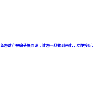
针对避免您财产被骗受损而设，请您一旦收到来电，立即接听。