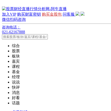
加入VIP
购买财富密钥
购买金股包
问客服
微信扫码咨询
咨询电话：
021-62167888
综合
股票
板块
嘉宾
课程
基金
经理
说说
快评
消息
好看
话题