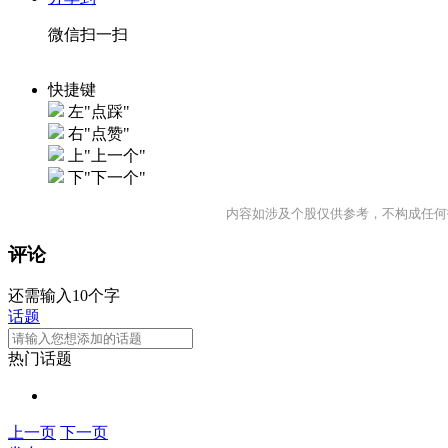
微信扫一扫
快捷键
左"点踩"
右"点赞"
上"上一个"
下"下一个"
内容如涉及个股仅供参考，不构成任何
评论
还需输入10个字
话题
热门话题
上一页
下一页