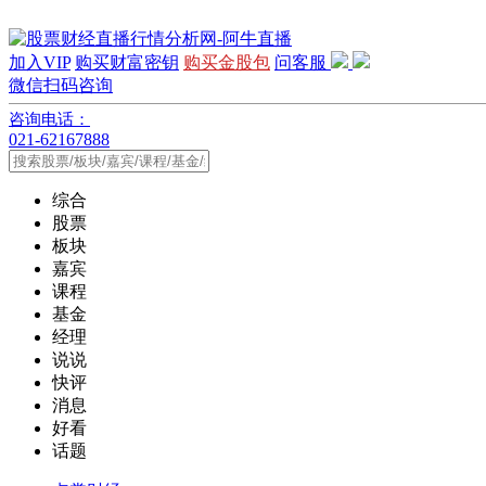
加入VIP
购买财富密钥
购买金股包
问客服
微信扫码咨询
咨询电话：
021-62167888
综合
股票
板块
嘉宾
课程
基金
经理
说说
快评
消息
好看
话题