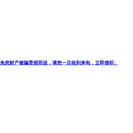
针对避免您财产被骗受损而设，请您一旦收到来电，立即接听。