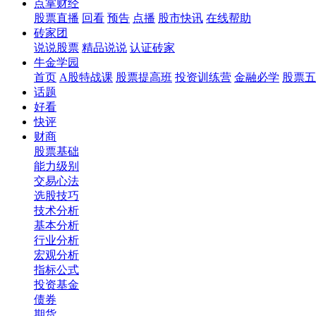
点掌财经
股票直播
回看
预告
点播
股市快讯
在线帮助
砖家团
说说股票
精品说说
认证砖家
牛金学园
首页
A股特战课
股票提高班
投资训练营
金融必学
股票五
话题
好看
快评
财商
股票基础
能力级别
交易心法
选股技巧
技术分析
基本分析
行业分析
宏观分析
指标公式
投资基金
债券
期货