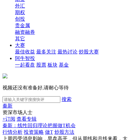
外汇
期权
创投
贵金属
融资融券
其它
大赛
最佳收益
最多关注
最热讨论
炒股大赛
阿牛智投
一起看盘
股票
板块
基金
视频还没有准备好,请耐心等待
搜索
秦新
资深市场人士
+订阅
查看专辑
秦新：线性回归理论把握做T机会
行情分析
投资策略
做T
炒股方法
上周四受消息影响，早盘高开，但从周线和月线来看，大