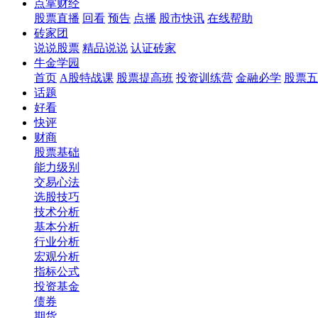
点掌财经
股票直播
回看
预告
点播
股市快讯
在线帮助
砖家团
说说股票
精品说说
认证砖家
牛金学园
首页
A股特战课
股票提高班
投资训练营
金融必学
股票五
话题
好看
快评
财商
股票基础
能力级别
交易心法
选股技巧
技术分析
基本分析
行业分析
宏观分析
指标公式
投资基金
债券
期货