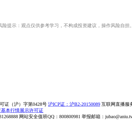
风险提示：观点仅供参考学习，不构成投资建议，操作风险自担
证（沪）字第0428号
沪ICP证：沪B2-20150089
互联网直播服务企
所基本行情展示许可证
268888
网站安全值班QQ：800800981
举报邮箱：
jubao@aniu.t