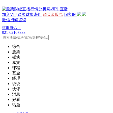
加入VIP
购买财富密钥
购买金股包
问客服
微信扫码咨询
咨询电话：
021-62167888
综合
股票
板块
嘉宾
课程
基金
经理
说说
快评
消息
好看
话题