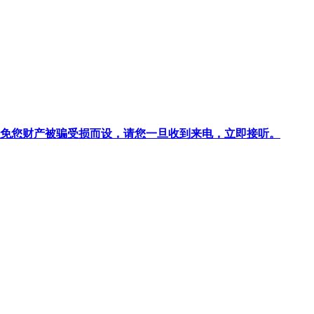
针对避免您财产被骗受损而设，请您一旦收到来电，立即接听。