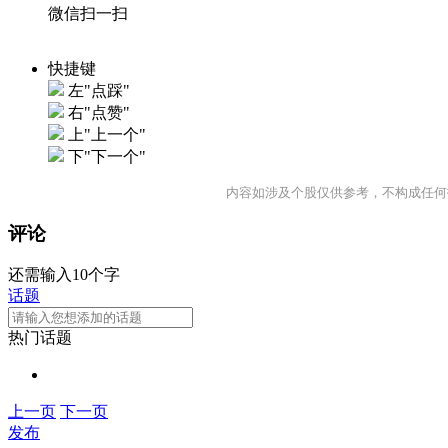
微信扫一扫
快捷键
左"点踩"
右"点赞"
上"上一个"
下"下一个"
内容如涉及个股仅供参考，不构成任何
评论
还需输入10个字
话题
热门话题
上一页
下一页
发布