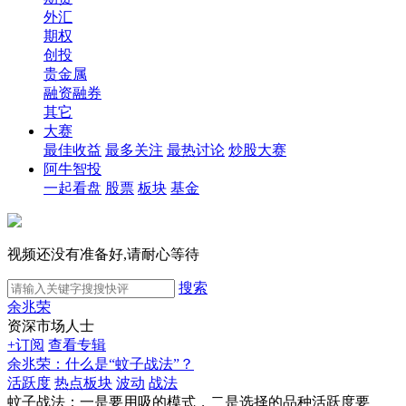
外汇
期权
创投
贵金属
融资融券
其它
大赛
最佳收益
最多关注
最热讨论
炒股大赛
阿牛智投
一起看盘
股票
板块
基金
视频还没有准备好,请耐心等待
搜索
余兆荣
资深市场人士
+订阅
查看专辑
余兆荣：什么是“蚊子战法”？
活跃度
热点板块
波动
战法
蚊子战法：一是要用吸的模式，二是选择的品种活跃度要