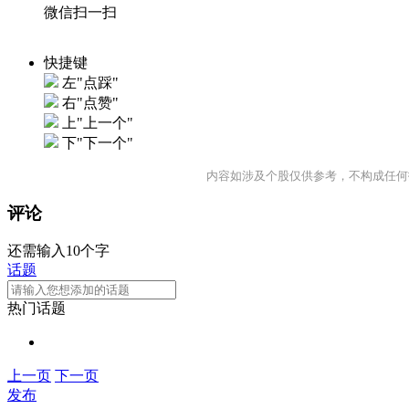
微信扫一扫
快捷键
左"点踩"
右"点赞"
上"上一个"
下"下一个"
内容如涉及个股仅供参考，不构成任何
评论
还需输入10个字
话题
热门话题
上一页
下一页
发布