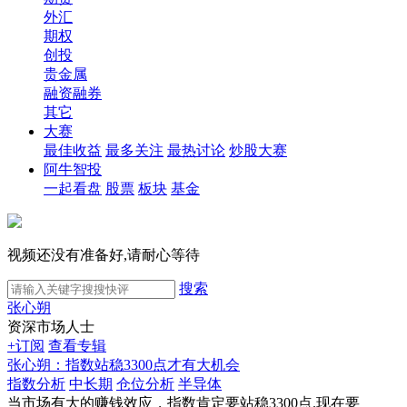
外汇
期权
创投
贵金属
融资融券
其它
大赛
最佳收益
最多关注
最热讨论
炒股大赛
阿牛智投
一起看盘
股票
板块
基金
视频还没有准备好,请耐心等待
搜索
张心朔
资深市场人士
+订阅
查看专辑
张心朔：指数站稳3300点才有大机会
指数分析
中长期
仓位分析
半导体
当市场有大的赚钱效应，指数肯定要站稳3300点.现在要