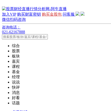
加入VIP
购买财富密钥
购买金股包
问客服
微信扫码咨询
咨询电话：
021-62167888
综合
股票
板块
嘉宾
课程
基金
经理
说说
快评
消息
好看
话题