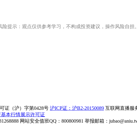
风险提示：观点仅供参考学习，不构成投资建议，操作风险自担
证（沪）字第0428号
沪ICP证：沪B2-20150089
互联网直播服务企
所基本行情展示许可证
268888
网站安全值班QQ：800800981
举报邮箱：
jubao@aniu.t