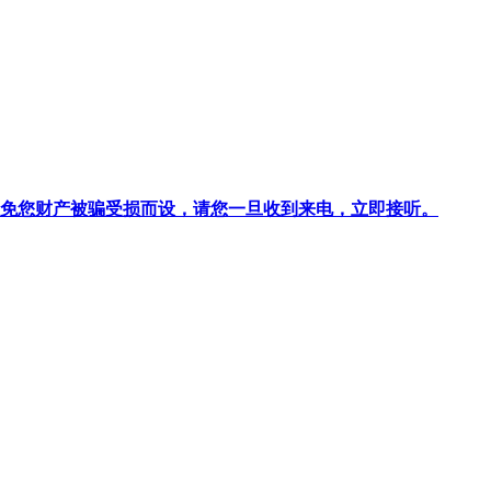
针对避免您财产被骗受损而设，请您一旦收到来电，立即接听。