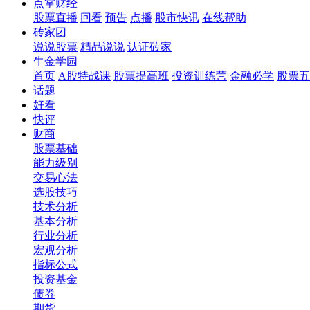
点掌财经
股票直播
回看
预告
点播
股市快讯
在线帮助
砖家团
说说股票
精品说说
认证砖家
牛金学园
首页
A股特战课
股票提高班
投资训练营
金融必学
股票五
话题
好看
快评
财商
股票基础
能力级别
交易心法
选股技巧
技术分析
基本分析
行业分析
宏观分析
指标公式
投资基金
债券
期货