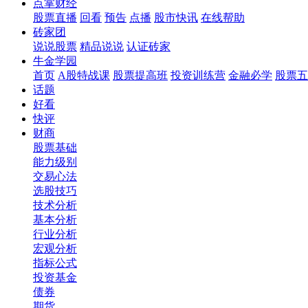
点掌财经
股票直播
回看
预告
点播
股市快讯
在线帮助
砖家团
说说股票
精品说说
认证砖家
牛金学园
首页
A股特战课
股票提高班
投资训练营
金融必学
股票五
话题
好看
快评
财商
股票基础
能力级别
交易心法
选股技巧
技术分析
基本分析
行业分析
宏观分析
指标公式
投资基金
债券
期货