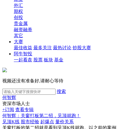
外汇
期权
创投
贵金属
融资融券
其它
大赛
最佳收益
最多关注
最热讨论
炒股大赛
阿牛智投
一起看盘
股票
板块
基金
视频还没有准备好,请耐心等待
搜索
何智辉
资深市场人士
+订阅
查看专辑
何智辉：关窗打板第二招，见顶就跑！
见顶K线
股市经验
起爆点
量价关系
关窗打板的第二招就是看到见顶K线就跑。以之前的案例