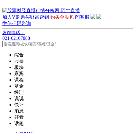
加入VIP
购买财富密钥
购买金股包
问客服
微信扫码咨询
咨询电话：
021-62167888
综合
股票
板块
嘉宾
课程
基金
经理
说说
快评
消息
好看
话题