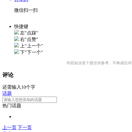
微信扫一扫
快捷键
左"点踩"
右"点赞"
上"上一个"
下"下一个"
内容如涉及个股仅供参考，不构成任何
评论
还需输入10个字
话题
热门话题
上一页
下一页