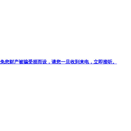
针对避免您财产被骗受损而设，请您一旦收到来电，立即接听。