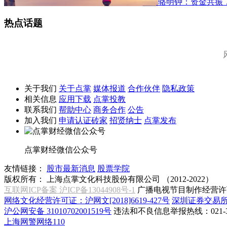
骆明钟：资金共振
热点话题
关于我们
关于点掌
媒体报道
合作伙伴
隐私政策
相关信息
应用下载
点掌投教
联系我们
帮助中心
商务合作
公告
加入我们
申请认证砖家
招贤纳士
点掌发布
点掌财经微信公众号
友情链接：
股市最新消息
股票学院
版权所有：
上海点掌文化科技股份有限公司 （2012-2022）
互联网ICP备案 沪ICP备13044908号-1
广播电视节目制作经营许可
网络文化经营许可证：沪网文[2018]6619-427号
深圳证券交易
沪公网安备 31010702001519号
违法和不良信息举报热线：021-31
上海网警网络110