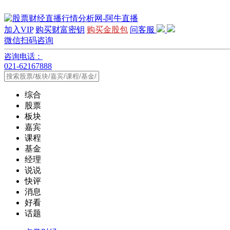
加入VIP
购买财富密钥
购买金股包
问客服
微信扫码咨询
咨询电话：
021-62167888
综合
股票
板块
嘉宾
课程
基金
经理
说说
快评
消息
好看
话题