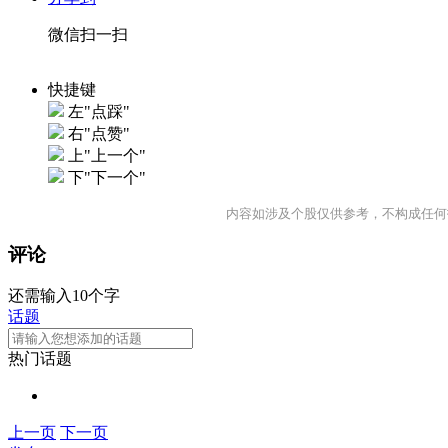
微信扫一扫
快捷键
左"点踩"
右"点赞"
上"上一个"
下"下一个"
内容如涉及个股仅供参考，不构成任何
评论
还需输入10个字
话题
热门话题
上一页
下一页