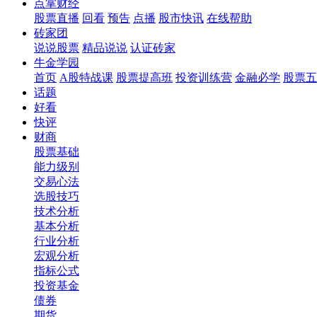
点掌财经
股票直播
回看
预告
点播
股市快讯
在线帮助
砖家团
说说股票
精品说说
认证砖家
牛金学园
首页
A股特战课
股票提高班
投资训练营
金融必学
股票五
话题
好看
快评
财商
股票基础
能力级别
交易心法
选股技巧
技术分析
基本分析
行业分析
宏观分析
指标公式
投资基金
债券
期货