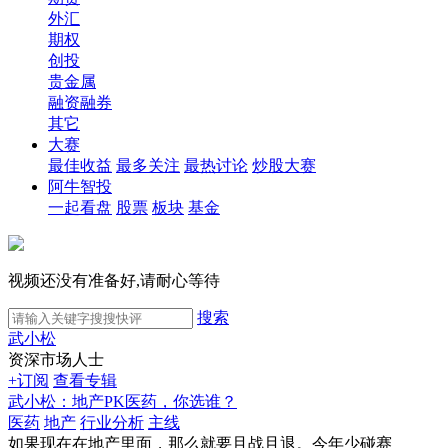
外汇
期权
创投
贵金属
融资融券
其它
大赛
最佳收益
最多关注
最热讨论
炒股大赛
阿牛智投
一起看盘
股票
板块
基金
视频还没有准备好,请耐心等待
搜索
武小松
资深市场人士
+订阅
查看专辑
武小松：地产PK医药，你选谁？
医药
地产
行业分析
主线
如果现在在地产里面，那么就要且战且退。今年少碰赛