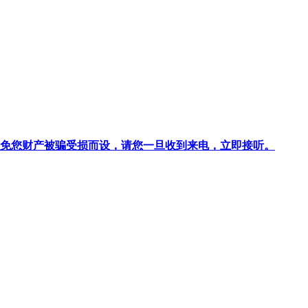
针对避免您财产被骗受损而设，请您一旦收到来电，立即接听。