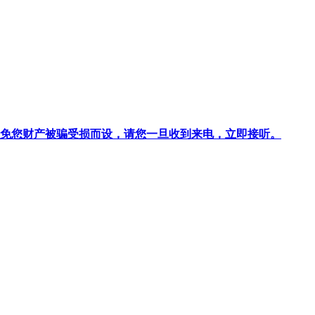
针对避免您财产被骗受损而设，请您一旦收到来电，立即接听。