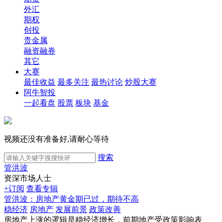
外汇
期权
创投
贵金属
融资融券
其它
大赛
最佳收益
最多关注
最热讨论
炒股大赛
阿牛智投
一起看盘
股票
板块
基金
视频还没有准备好,请耐心等待
搜索
管洪波
资深市场人士
+订阅
查看专辑
管洪波：房地产黄金期已过，期待不高
稳经济
房地产
发展前景
政策改善
房地产上涨的逻辑是稳经济增长，前期地产受政策影响表