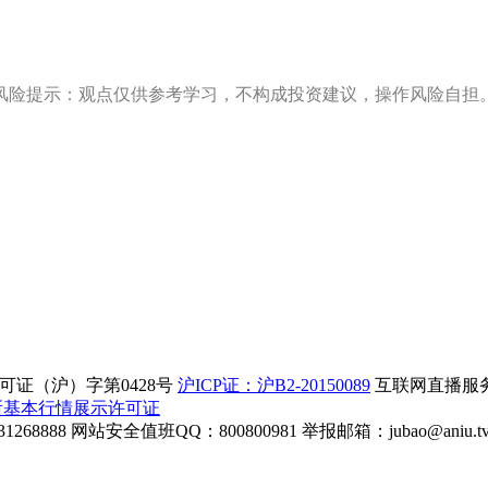
风险提示：观点仅供参考学习，不构成投资建议，操作风险自担
证（沪）字第0428号
沪ICP证：沪B2-20150089
互联网直播服务企
所基本行情展示许可证
268888
网站安全值班QQ：800800981
举报邮箱：
jubao@aniu.t