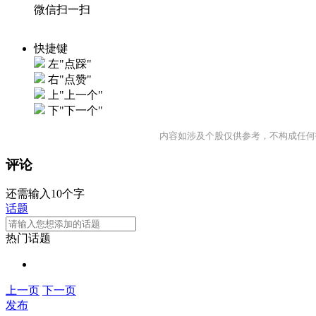
微信扫一扫
快捷键
左"点踩"
右"点赞"
上"上一个"
下"下一个"
内容如涉及个股仅供参考，不构成任何
评论
还需输入10个字
话题
热门话题
上一页
下一页
发布