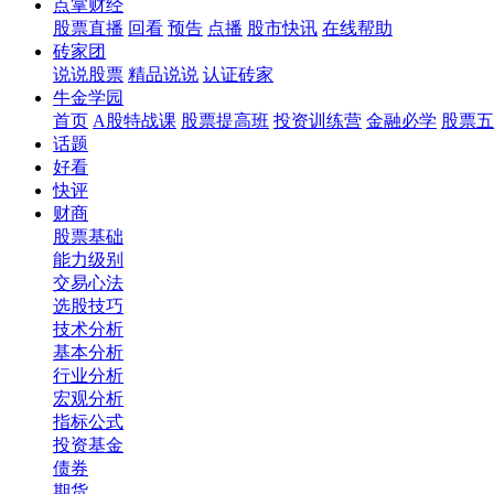
点掌财经
股票直播
回看
预告
点播
股市快讯
在线帮助
砖家团
说说股票
精品说说
认证砖家
牛金学园
首页
A股特战课
股票提高班
投资训练营
金融必学
股票五
话题
好看
快评
财商
股票基础
能力级别
交易心法
选股技巧
技术分析
基本分析
行业分析
宏观分析
指标公式
投资基金
债券
期货