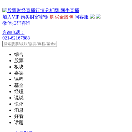
加入VIP
购买财富密钥
购买金股包
问客服
微信扫码咨询
咨询电话：
021-62167888
综合
股票
板块
嘉宾
课程
基金
经理
说说
快评
消息
好看
话题