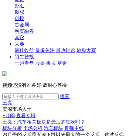
外汇
期权
创投
贵金属
融资融券
其它
大赛
最佳收益
最多关注
最热讨论
炒股大赛
阿牛智投
一起看盘
股票
板块
基金
视频还没有准备好,请耐心等待
搜索
王亮
资深市场人士
+订阅
查看专辑
王亮：汽车相关板块是最后的狂欢吗？
板块分析
市场分析
汽车板块
反弹主线
四月份的反弹是五浪下跌以来最大的一次反弹，这波反弹