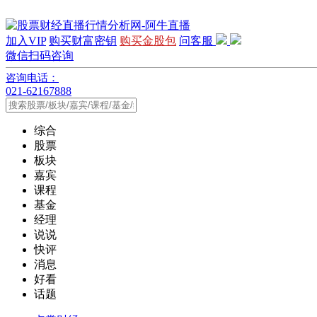
加入VIP
购买财富密钥
购买金股包
问客服
微信扫码咨询
咨询电话：
021-62167888
综合
股票
板块
嘉宾
课程
基金
经理
说说
快评
消息
好看
话题