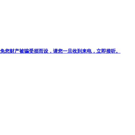
针对避免您财产被骗受损而设，请您一旦收到来电，立即接听。