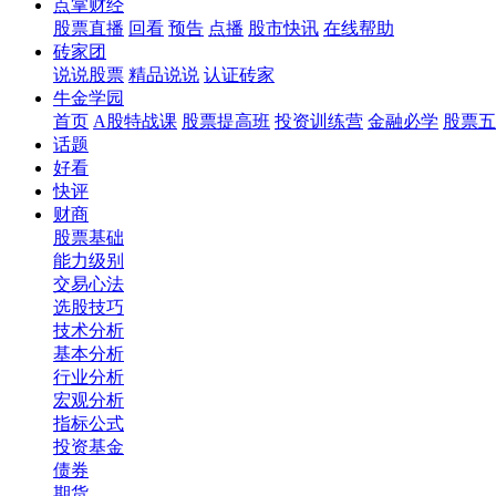
点掌财经
股票直播
回看
预告
点播
股市快讯
在线帮助
砖家团
说说股票
精品说说
认证砖家
牛金学园
首页
A股特战课
股票提高班
投资训练营
金融必学
股票五
话题
好看
快评
财商
股票基础
能力级别
交易心法
选股技巧
技术分析
基本分析
行业分析
宏观分析
指标公式
投资基金
债券
期货