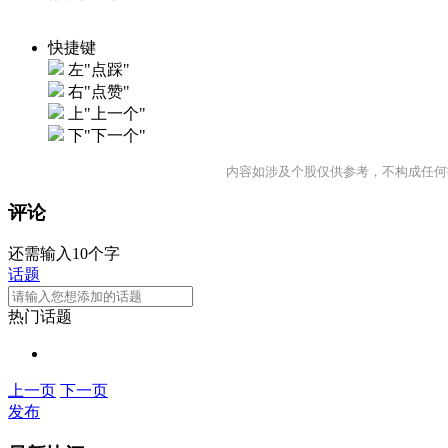
快捷键
左"点踩"
右"点赞"
上"上一个"
下"下一个"
内容如涉及个股仅供参考，不构成任何
评论
还需输入10个字
话题
热门话题
上一页
下一页
发布