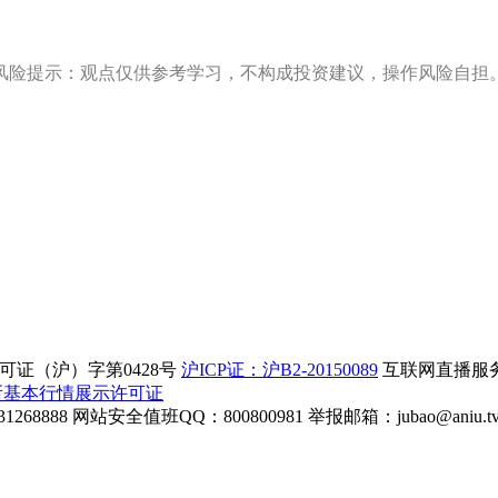
风险提示：观点仅供参考学习，不构成投资建议，操作风险自担
证（沪）字第0428号
沪ICP证：沪B2-20150089
互联网直播服务企
所基本行情展示许可证
268888
网站安全值班QQ：800800981
举报邮箱：
jubao@aniu.t