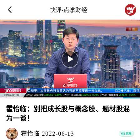
快评-点掌财经
霍怡临：别把成长股与概念股、题材股混
为一谈！
霍怡临
2022-06-13